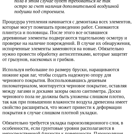
пола в этом случае будет требоваться не так
остро за счет наличия дополнительной воздушной
подушки под строением.
Процедура утепления начинается с демонтажа всех элементов,
которые могут помешать проведению работ. Снимаются
плинтуса и половицы. После этого все оставшиеся
деревянные элементы подвергаются тщательному осмотру и
проверке на наличие повреждений. В случае их обнаружения,
испорченные элементы заменяются на новые. Обязательно
нужно провести обработку антисептиками, которые защитят
от грызунов, насекомых и грибков.
Используя небольшие по размеру бруски, наращиваются
нижние края лаг, чтобы создать надежную опору для
чернового покрытия. Воспользовавшись дешевым
пиломатериалом, монтируется черновое покрытие, оставляя
между лагами и досками зазоры около сантиметра. Доски
чернового пола не должны быть уложены слишком плотно,
так как при повышении влажности воздуха древесина имеет
свойство расширяться, что может привести к деформации
покрытия в случае слишком плотной укладки.
Обязательно требуется укладка пароизоляционного слоя, в
особенности, если грунтовые уровни располагаются в
непосредственной близости к поверхности. Пароизоляция