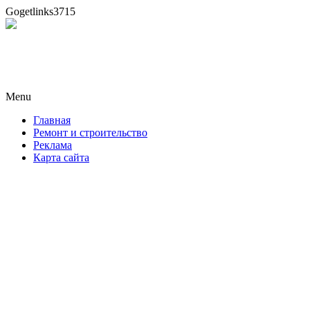
Gogetlinks3715
Новая формула ремонта!
Menu
Skip
Главная
to
Ремонт и строительство
content
Реклама
Карта сайта