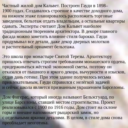
Частный жилой дом Кальвет. Построен Гауди в 1898–
1900 годах. Создавалось строение в качестве доходного дома,
на нижнем этаже планировалось расположить торговые
заведения, бельэтаж отдать владельцам, а остальные квартиры
сдавать. Эксперты считают Дом Кальвет наиболее
традиционным творением архитектора. В декоре главного
фасада можно заметить влияние стиля барокко. Гауди
продумывал все детали, даже декор дверных молотков
и растительный орнамент бельэтажа.
Это школа при монастыре Святой Терезы. Архитектору
пришлось отвечать строгим требованиям монашеского ордена,
придерживаться жёсткой экономной сметы, поэтому он
отказался от пышного и яркого декора, вычурности и изысков,
отдав дань готике. При этом здание получилось весьма
привлекательным, Гауди справился с нелёгкой задачей
и сейчас школа является признанным украшением Барселоны.
Дом Фигерас, который иногда называют Бельэсгуард, по
улице Барселоны, ставшей местом строительства. Проект
реализовывался с 1900 по 1916 годы. Дом стоит на склоне
горы и внешне напоминает рыцарский замок, но
с отдельными яркими деталями. В целом, в стиле дома снова
преобладает неоготика.