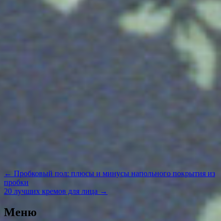
Навигация
←
Пробковый пол: плюсы и минусы напольного покрытия из
по
пробки
записям
20 лучших кремов для лица
→
Меню