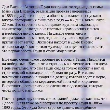
Дом Висенс. Антонио Гауди построил это здание для семьи
Маннуэля Висенса, реализация проекта завершилась
в 1885 году. До сих пор дом обитаем, а владельцы пускают
внутрь посторонних лишь раз в году — в День Святой Риты,
22 мая. Это строение стало первым крупным заказом для
архитектора, возведено из цветных керамических плиток
и необработанного камня. На фасаде очень много
декоративных элементов, здание получилось ярким и сразу
притягивает взгляд. Эксперты находят в Доме Висенс
отголоски арабского стиля мухедар, но в целом считают, что
это первая работа Гауди в стиле модернизма.
Ещё одно очень яркое строение по проекту Гауди. Находится
на побережье в Комильяс и строилось в качестве летнего дома.
Примечательно, что сам Гауди создал только проект, а вот на
строительной площадке не побывал ни разу. Все жилые
помещения окнами выходят на долину, которая ведёт к морю,
интересна облицовка керамической плиткой и кирпичом.
В частности, есть плитки со слепками подсолнуха, которые
чередуются с майоликой.
После первых двух очень ярких зданий, даже не скажешь, что
Дворец Гуэля тоже был построен по проекту Гауди в 1885–
1890 годах. Это куда более строгое здание, возведённое