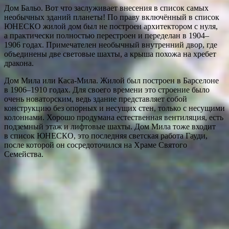
Дом Бальо. Вот что заслуживает внесения в список самых
необычных зданий планеты! По праву включённый в список
ЮНЕСКО жилой дом был не построен архитектором с нуля,
а практически полностью перестроен и переделан в 1904–
1906 годах. Примечателен необычный внутренний двор, где
объединены две световые шахты, а крыша похожа на хребет
дракона.
Дом Мила или Каса-Мила. Жилой был построен в Барселоне
в 1906–1910 годах. Для своего времени это строение было
очень новаторским, ведь здание представляет собой
конструкцию без опорных и несущих стен, только с несущими
колоннами. Хорошо продумана естественная вентиляция, есть
подземный этаж и лифтовые шахты. Дом Мила тоже входит
в список ЮНЕСКО, это последняя светская работа Гауди,
после которой он сосредоточился на Храме Святого
Семейства.