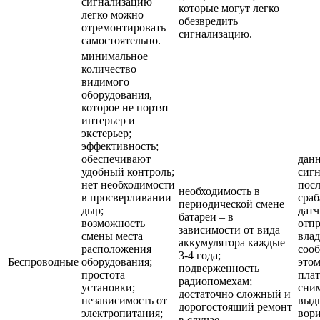
сигнализацию
которые могут легко
легко можно
обезвредить
отремонтировать
сигнализацию.
самостоятельно.
минимальное
количество
видимого
оборудования,
которое не портят
интерьер и
экстерьер;
эффективность;
обеспечивают
дан
удобный контроль;
сиг
нет необходимости
пос
необходимость в
в просверливании
сра
периодической смене
дыр;
датч
батареи – в
возможность
отп
зависимости от вида
смены места
вла
аккумулятора каждые
расположения
соо
3-4 года;
Беспроводные
оборудования;
этом
подверженность
простота
плат
радиопомехам;
установки;
сним
достаточно сложный и
независимость от
выд
дорогостоящий ремонт
электропитания;
вор
в случае