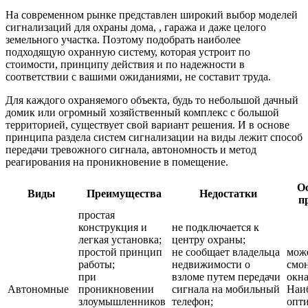
На современном рынке представлен широкий выбор моделей
сигнализаций для охраны дома, , гаража и даже целого
земельного участка. Поэтому подобрать наиболее
подходящую охранную систему, которая устроит по
стоимости, принципу действия и по надежности в
соответствии с вашими ожиданиями, не составит труда.
Для каждого охраняемого объекта, будь то небольшой дачный
домик или огромный хозяйственный комплекс с большой
территорией, существует свой вариант решения. И в основе
принципа раздела систем сигнализации на виды лежит способ
передачи тревожного сигнала, автономность и метод
реагирования на проникновение в помещение.
О
Виды
Преимущества
Недостатки
п
простая
конструкция и
не подключается к
легкая установка;
центру охраны;
простой принцип
не сообщает владельца
мож
работы;
недвижимости о
смо
при
взломе путем передачи
окна
Автономные
проникновении
сигнала на мобильный
Наи
злоумышленников
телефон;
опт