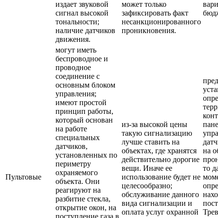
издает звуковой
может только
вари
сигнал высокой
зафиксировать факт
бюд
тональности;
несанкционированного
наличие датчиков
проникновения.
движения.
могут иметь
беспроводное и
проводное
соединение с
пред
основным блоком
уста
управления;
опр
имеют простой
тер
принцип работы,
кон
который основан
из-за высокой цены
пан
на работе
такую сигнализацию
упра
специальных
лучше ставить на
датч
датчиков,
объектах, где хранятся
на о
установленных по
действительно дорогие
прон
периметру
вещи. Иначе ее
то д
охраняемого
Пультовые
использование будет не
мом
объекта. Они
целесообразно;
опр
реагируют на
обслуживание данного
нах
разбитие стекла,
вида сигнализации и
пост
открытие окон, на
оплата услуг охранной
Тре
поступление газа в