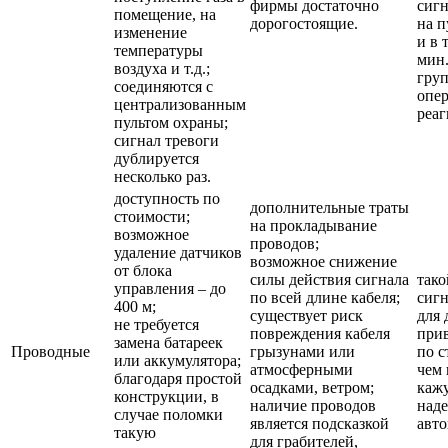
фирмы достаточно
сигн
помещение, на
дорогостоящие.
на п
изменение
и в 
температуры
мин
воздуха и т.д.;
гру
соединяются с
опе
централизованным
реаг
пультом охраны;
сигнал тревоги
дублируется
несколько раз.
доступность по
дополнительные траты
стоимости;
на прокладывание
возможное
проводов;
удаление датчиков
возможное снижение
от блока
силы действия сигнала
тако
управления – до
по всей длине кабеля;
сиг
400 м;
существует риск
для 
не требуется
повреждения кабеля
при
замена батареек
Проводные
грызунами или
по с
или аккумулятора;
атмосферными
чем 
благодаря простой
осадками, ветром;
кажу
конструкции, в
наличие проводов
над
случае поломки
является подсказкой
авт
такую
для грабителей,