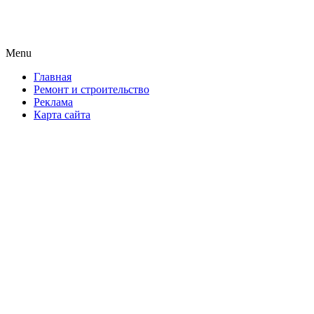
Новая формула ремонта!
Menu
Skip
Главная
to
Ремонт и строительство
content
Реклама
Карта сайта