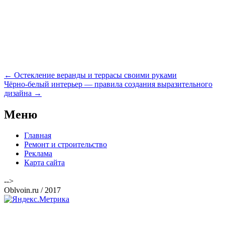
Навигация
←
Остекление веранды и террасы своими руками
по
Чёрно-белый интерьер — правила создания выразительного
записям
дизайна
→
Меню
Главная
Ремонт и строительство
Реклама
Карта сайта
-->
Oblvoin.ru / 2017