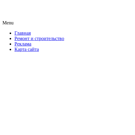
Новая формула ремонта!
Menu
Skip
Главная
to
Ремонт и строительство
content
Реклама
Карта сайта