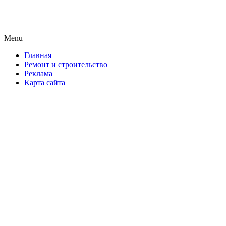
Новая формула ремонта!
Menu
Skip
Главная
to
Ремонт и строительство
content
Реклама
Карта сайта