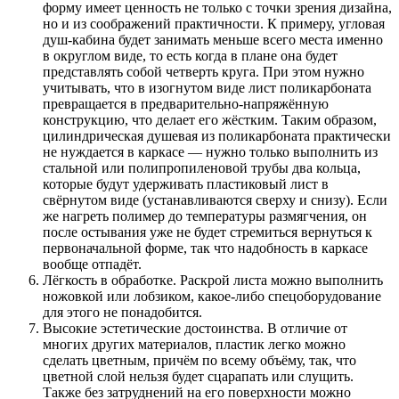
форму имеет ценность не только с точки зрения дизайна,
но и из соображений практичности. К примеру, угловая
душ-кабина будет занимать меньше всего места именно
в округлом виде, то есть когда в плане она будет
представлять собой четверть круга. При этом нужно
учитывать, что в изогнутом виде лист поликарбоната
превращается в предварительно-напряжённую
конструкцию, что делает его жёстким. Таким образом,
цилиндрическая душевая из поликарбоната практически
не нуждается в каркасе — нужно только выполнить из
стальной или полипропиленовой трубы два кольца,
которые будут удерживать пластиковый лист в
свёрнутом виде (устанавливаются сверху и снизу). Если
же нагреть полимер до температуры размягчения, он
после остывания уже не будет стремиться вернуться к
первоначальной форме, так что надобность в каркасе
вообще отпадёт.
Лёгкость в обработке. Раскрой листа можно выполнить
ножовкой или лобзиком, какое-либо спецоборудование
для этого не понадобится.
Высокие эстетические достоинства. В отличие от
многих других материалов, пластик легко можно
сделать цветным, причём по всему объёму, так, что
цветной слой нельзя будет сцарапать или слущить.
Также без затруднений на его поверхности можно