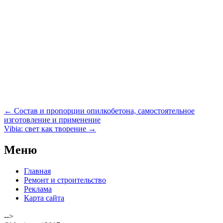
Навигация
←
Состав и пропорции опилкобетона, самостоятельное
по
изготовление и применение
записям
Vibia: свет как творение
→
Меню
Главная
Ремонт и строительство
Реклама
Карта сайта
-->