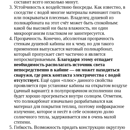
составит всего несколько минут.
Устойчивость к воздействию биосреды. Как известно, в
соседстве с водой многие материалы начинают гнить
или покрываться плесенью. Владелец душевой из
поликарбоната на этот счёт может быть спокойным:
какой бы высокой ни была влажность, ни один
микроорганизм пластиком не заинтересуется.
Прозрачность. Конечно, абсолютная прозрачность
стенкам душевой кабины ни к чему, но для такого
применения выпускается матовый поликарбонат,
который пропускает свет частично и является
непросматриваемым.
Благодаря этому отпадает
необходимость располагать источник света
непосредственно в кабине — он может находиться
снаружи, где риск контакта электричества с водой
отсутствует.
Ещё один «плюс» данного свойства
проявляется при установке кабины на открытом воздухе
(дачный вариант): в полупрозрачном исполнении она
будет хорошо прогреваться внутри солнцем. Отметим,
что поликарбонат изначально разрабатывался как
материал для покрытия теплиц, поэтому инфракрасное
излучение, которое и несёт в себе основную долю
солнечного тепла, задерживается им в очень малой
степени.
Гибкость. Возможность придать конструкции округлую