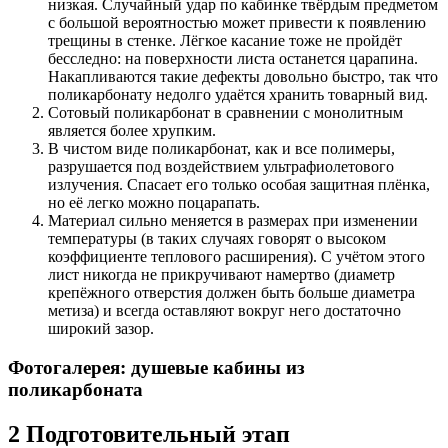
низкая. Случайный удар по кабинке твёрдым предметом
с большой вероятностью может привести к появлению
трещины в стенке. Лёгкое касание тоже не пройдёт
бесследно: на поверхности листа останется царапина.
Накапливаются такие дефекты довольно быстро, так что
поликарбонату недолго удаётся хранить товарный вид.
Сотовый поликарбонат в сравнении с монолитным
является более хрупким.
В чистом виде поликарбонат, как и все полимеры,
разрушается под воздействием ультрафиолетового
излучения. Спасает его только особая защитная плёнка,
но её легко можно поцарапать.
Материал сильно меняется в размерах при изменении
температуры (в таких случаях говорят о высоком
коэффициенте теплового расширения). С учётом этого
лист никогда не прикручивают намертво (диаметр
крепёжного отверстия должен быть больше диаметра
метиза) и всегда оставляют вокруг него достаточно
широкий зазор.
Фотогалерея: душевые кабины из
поликарбоната
2
Подготовительный этап