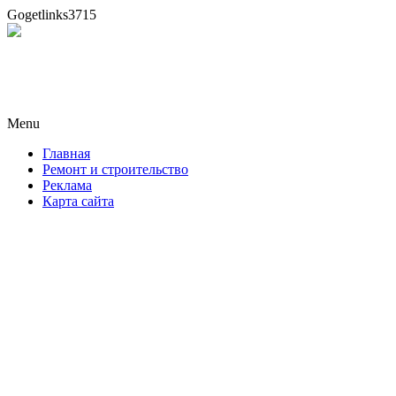
Gogetlinks3715
Новая формула ремонта!
Menu
Skip
Главная
to
Ремонт и строительство
content
Реклама
Карта сайта