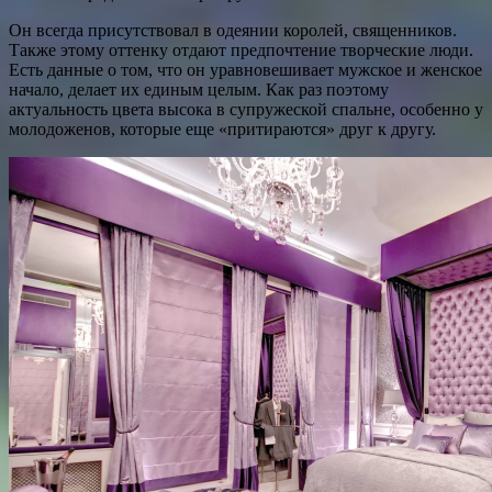
Он всегда присутствовал в одеянии королей, священников.
Также этому оттенку отдают предпочтение творческие люди.
Есть данные о том, что он уравновешивает мужское и женское
начало, делает их единым целым. Как раз поэтому
актуальность цвета высока в супружеской спальне, особенно у
молодоженов, которые еще «притираются» друг к другу.