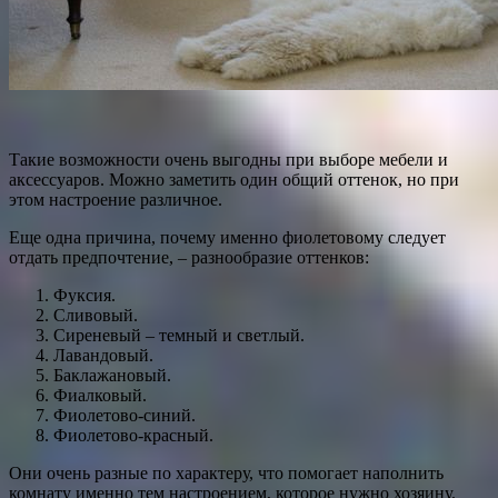
Такие возможности очень выгодны при выборе мебели и
аксессуаров. Можно заметить один общий оттенок, но при
этом настроение различное.
Еще одна причина, почему именно фиолетовому следует
отдать предпочтение, – разнообразие оттенков:
Фуксия.
Сливовый.
Сиреневый – темный и светлый.
Лавандовый.
Баклажановый.
Фиалковый.
Фиолетово-синий.
Фиолетово-красный.
Они очень разные по характеру, что помогает наполнить
комнату именно тем настроением, которое нужно хозяину.