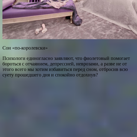
Сон «по-королевски»
Психологи единогласно заявляют, что фиолетовый помогает
бороться с отчаянием, депрессией, неврозами, а разве не от
этого всего мы хотим избавиться перед сном, отбросив всю
суету прошедшего дня и спокойно отдохнув?