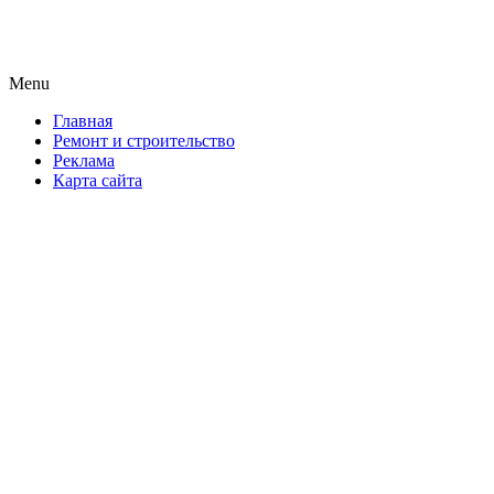
Новая формула ремонта!
Menu
Skip
Главная
to
Ремонт и строительство
content
Реклама
Карта сайта