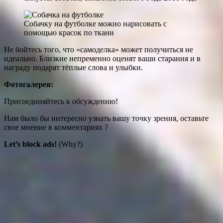
Собачку на футболке можно нарисовать с
помощью красок по ткани
Не бойтесь того, что «самоделка» может получиться не
идеально. Близкие непременно оценят ваши старания и в
награду подарят тёплые слова и улыбки.
Фотогалерея:
Присоединяйтесь к обсуждению!
Нам было бы интересно узнать вашу точку зрения, оставьте
свое мнение в комментариях ?
Let’s block ads!
(Why?)