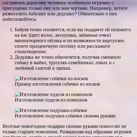
состряпать дорогому человеку особенную игрушку с
присущими только ему или вам чертами. Например, хотите
развеселить бабушку или дедушку? Обязательно о них
побеспокойтесь:
Бабуля точно посмеется, если вы подарите ей похожего
на вас (цвет волос, веснушки, забавные очки)
миниатюрного пёсика и по возможности виртуозно
споете праздничную песенку или расскажите
стихотворение;
Дедушка же точно обхохочется, получив смешную
собаку в майке, труселях-семейниках, очках и с
любимой газетой в лапках.
Пример изготовления собачки из носков
Изготовление пуделя из помпонов
Изготовление подушки-собачки своими руками
Весёлые новогодние подарки своими руками повеселят не
только старшее поколение. Размышляя над образами игрушек