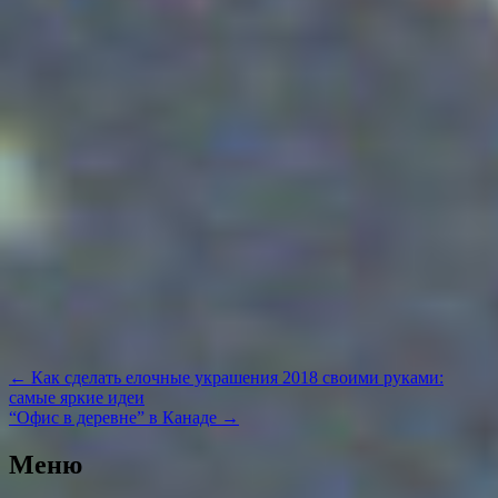
Навигация
←
Как сделать елочные украшения 2018 своими руками:
по
самые яркие идеи
записям
“Офис в деревне” в Канаде
→
Меню