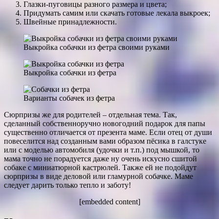
Глазки-пуговицы разного размера и цвета;
Придумать самим или скачать готовые лекала выкроек;
Швейные принадлежности.
Выкройка собачки из фетра своими руками
Выкройка собачки из фетра
Варианты собачек из фетра
Сюрпризы же для родителей – отдельная тема. Так,
сделанный собственноручно новогодний подарок для папы
существенно отличается от презента маме. Если отец от души
повеселится над созданным вами образом пёсика в галстуке
или с моделью автомобиля (удочки и т.п.) под мышкой, то
мама точно не порадуется даже ну очень искусно сшитой
собаке с миниатюрной кастрюлей. Также ей не подойдут
сюрпризы в виде деловой или гламурной собачке. Маме
следует дарить только тепло и заботу!
[embedded content]