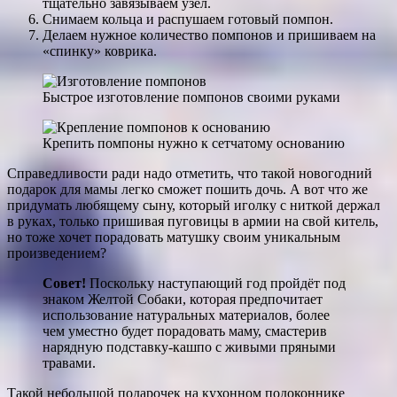
тщательно завязываем узел.
Снимаем кольца и распушаем готовый помпон.
Делаем нужное количество помпонов и пришиваем на
«спинку» коврика.
Быстрое изготовление помпонов своими руками
Крепить помпоны нужно к сетчатому основанию
Справедливости ради надо отметить, что такой новогодний
подарок для мамы легко сможет пошить дочь. А вот что же
придумать любящему сыну, который иголку с ниткой держал
в руках, только пришивая пуговицы в армии на свой китель,
но тоже хочет порадовать матушку своим уникальным
произведением?
Совет!
Поскольку наступающий год пройдёт под
знаком Желтой Собаки, которая предпочитает
использование натуральных материалов, более
чем уместно будет порадовать маму, смастерив
нарядную подставку-кашпо с живыми пряными
травами.
Такой небольшой подарочек на кухонном подоконнике