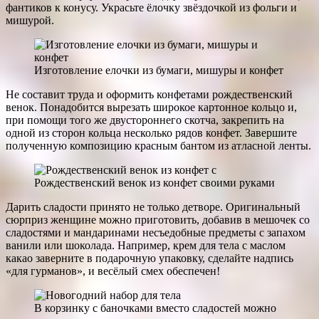
фантиков к конусу. Украсьте ёлочку звёздочкой из фольги и
мишурой.
Изготовление елочки из бумаги, мишуры и конфет
Не составит труда и оформить конфетами рождественский
венок. Понадобится вырезать широкое картонное кольцо и,
при помощи того же двустороннего скотча, закрепить на
одной из сторон кольца несколько рядов конфет. Завершите
полученную композицию красным бантом из атласной ленты.
Рождественский венок из конфет своими руками
Дарить сладости принято не только детворе. Оригинальный
сюрприз женщине можно приготовить, добавив в мешочек со
сладостями и мандаринами несъедобные предметы с запахом
ванили или шоколада. Например, крем для тела с маслом
какао заверните в подарочную упаковку, сделайте надпись
«для гурманов», и весёлый смех обеспечен!
В корзинку с баночками вместо сладостей можно