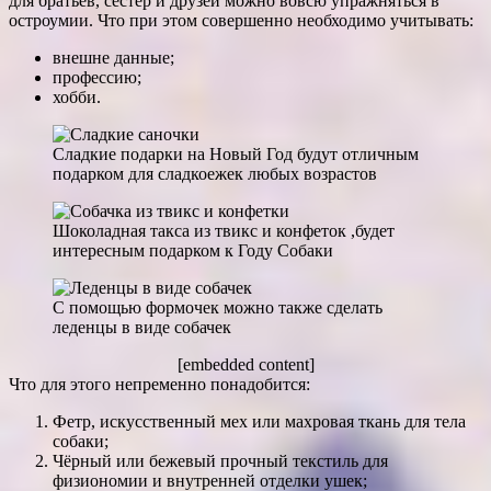
для братьев, сестёр и друзей можно вовсю упражняться в
остроумии. Что при этом совершенно необходимо учитывать:
внешне данные;
профессию;
хобби.
Сладкие подарки на Новый Год будут отличным
подарком для сладкоежек любых возрастов
Шоколадная такса из твикс и конфеток ,будет
интересным подарком к Году Собаки
С помощью формочек можно также сделать
леденцы в виде собачек
[embedded content]
Что для этого непременно понадобится:
Фетр, искусственный мех или махровая ткань для тела
собаки;
Чёрный или бежевый прочный текстиль для
физиономии и внутренней отделки ушек;