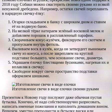
2018 году Собаки можно смастерить своими руками из всякой
ненужной дребедени. Например, остатки свечей переплавить
в нарядную свечку-ёлку:
Огарки складываем в банку с широким дном и ставим
её на водяную баню.
На мелкой тёрке натираем зелёный восковой мелок и
добавляем порошок в расплавленный парафин.
Сворачиваем конус-кулёчек, фиксируем его скотчем и
пропускаем внутрь фитиль.
Выливаем воск в кулёк, когда он затвердеет вынимаем
свечу из конуса, а после закрепляем на круглой
подставке большего, чем основание свечи, диаметра.
Украшаем ёлочку блестящими бусинками, нагревая их и
вплавляя в свечку;
Свободное вокруг свечи пространство подставки
оформляем шишками.
Изготовление свечи в виде елочки своими руками
Презентом к Новому году послужит даже обычная пустая
бутылка. Конечно, её надо собственноручно разрисовать,
написать именные пожелания и наполнить домашним вином.
Впрочем, уместно преподнести и бутылку виски или