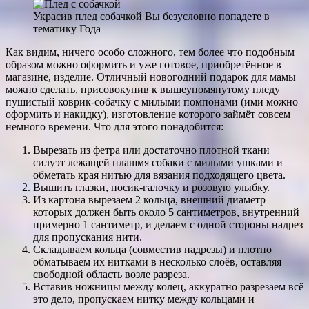
Украсив плед собачкой Вы безусловно попадете в
тематику Года
Как видим, ничего особо сложного, тем более что подобным
образом можно оформить и уже готовое, приобретённое в
магазине, изделие. Отличный новогодний подарок для мамы
можно сделать, присовокупив к вышеупомянутому пледу
пушистый коврик-собачку с милыми помпонами (ими можно
оформить и накидку), изготовление которого займёт совсем
немного времени. Что для этого понадобится:
Вырезать из фетра или достаточно плотной ткани
силуэт лежащей плашмя собаки с милыми ушками и
обметать края нитью для вязания подходящего цвета.
Вышить глазки, носик-галочку и розовую улыбку.
Из картона вырезаем 2 кольца, внешний диаметр
которых должен быть около 5 сантиметров, внутренний
примерно 1 сантиметр, и делаем с одной стороны надрез
для пропускания нити.
Складываем кольца (совместив надрезы) и плотно
обматываем их нитками в несколько слоёв, оставляя
свободной область возле разреза.
Вставив ножницы между колец, аккуратно разрезаем всё
это дело, пропускаем нитку между кольцами и