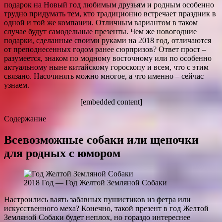
подарок на Новый год любимым друзьям и родным особенно
трудно придумать тем, кто традиционно встречает праздник в
одной и той же компании. Отличным вариантом в таком
случае будут самодельные презенты. Чем же новогодние
подарки, сделанные своими руками на 2018 год, отличаются
от преподнесенных годом ранее сюрпризов? Ответ прост –
разумеется, знаком по модному восточному или по особенно
актуальному ныне китайскому гороскопу и всем, что с этим
связано. Насочинять можно многое, а что именно – сейчас
узнаем.
[embedded content]
Содержание
Всевозможные собаки или щеночки
для родных с юмором
2018 Год — Год Желтой Земляной Собаки
Настроились ваять забавных пушистиков из фетра или
искусственного меха? Конечно, такой презент в год Желтой
Земляной Собаки будет неплох, но гораздо интереснее