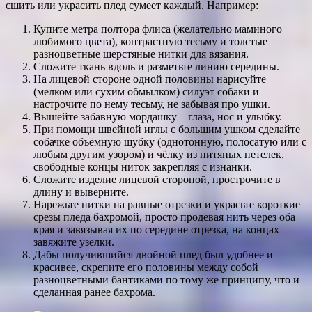
сшить или украсить плед сумеет каждый. Например:
Купите метра полтора флиса (желательно маминого
любимого цвета), контрастную тесьму и толстые
разноцветные шерстяные нитки для вязания.
Сложите ткань вдоль и разметьте линию середины.
На лицевой стороне одной половины нарисуйте
(мелком или сухим обмылком) силуэт собаки и
настрочите по нему тесьму, не забывая про ушки.
Вышейте забавную мордашку – глаза, нос и улыбку.
При помощи швейной иглы с большим ушком сделайте
собачке объёмную шубку (однотонную, полосатую или с
любым другим узором) и чёлку из нитяных петелек,
свободные концы ниток закрепляя с изнанки.
Сложите изделие лицевой стороной, прострочите в
длину и выверните.
Нарежьте нитки на равные отрезки и украсьте короткие
срезы пледа бахромой, просто продевая нить через оба
края и завязывая их по середине отрезка, на концах
завяжите узелки.
Дабы получившийся двойной плед был удобнее и
красивее, скрепите его половины между собой
разноцветными бантиками по тому же принципу, что и
сделанная ранее бахрома.