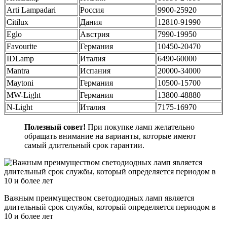
Arti Lampadari
Россия
9900-25920
Citilux
Дания
12810-91990
Eglo
Австрия
7990-19950
Favourite
Германия
10450-20470
IDLamp
Италия
6490-60000
Mantra
Испания
20000-34000
Maytoni
Германия
10500-15700
MW-Light
Германия
13800-48880
N-Light
Италия
7175-16970
Полезный совет!
При покупке ламп желательно
обращать внимание на варианты, которые имеют
самый длительный срок гарантии.
Важным преимуществом светодиодных ламп является
длительный срок службы, который определяется периодом в
10 и более лет