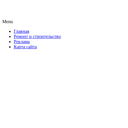
Новая формула ремонта!
Menu
Skip
Главная
to
Ремонт и строительство
content
Реклама
Карта сайта