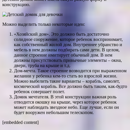
конструкцию.
Можно выделить только некоторые идеи:
«Хозяйский дом». Это должно быть достаточно
солидное сооружение, которое ребенок воспринимает,
как собственный жилой дом. Внутреннее убранство и
мебель в нем должны подбирать сами дети. В целом,
данное строение имитирует обычный дом. В нем
должны присутствовать привычные элементы – окна,
двери, труба на крыше и т.д.
Дом-мечта. Такое строение возводится при выраженном
желании у ребенка кем-то стать во взрослой жизни.
Можно выбелить такие варианты – корабль, самолет,
космический корабль. Все должно быть таким, как-будто
ребенок совершает полет.
Домик мечтателя. В этой конструкции важная роль
отводится окошку на крыше, через которое ребенок
может наблюдать звездное небо. Еще лучше, если он
будет вооружен небольшим телескопом.
[embedded content]