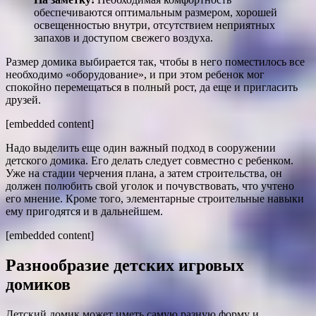
обеспечиваются оптимальным размером, хорошей
освещенностью внутри, отсутствием неприятных
запахов и доступом свежего воздуха.
Размер домика выбирается так, чтобы в него поместилось все
необходимо «оборудование», и при этом ребенок мог
спокойно перемещаться в полный рост, да еще и пригласить
друзей.
[embedded content]
Надо выделить еще один важный подход в сооружении
детского домика. Его делать следует совместно с ребенком.
Уже на стадии черчения плана, а затем строительства, он
должен полюбить свой уголок и почувствовать, что учтено
его мнение. Кроме того, элементарные строительные навыки
ему пригодятся и в дальнейшем.
[embedded content]
Разнообразие детских игровых
домиков
Детский домик может иметь самую разную форму и