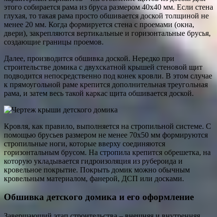
этого собирается рама из бруса размером 40х40 мм. Если стена
глухая, то такая рама просто обшивается доской толщиной не
менее 20 мм. Когда формируется стена с проемами (окна,
двери), закрепляются вертикальные и горизонтальные брусья,
создающие границы проемов.
Далее, производится обшивка доской. Нередко при
строительстве домика с двухскатной крышей стеновой щит
подводится непосредственно под конек кровли. В этом случае
к прямоугольной раме крепится дополнительная треугольная
рама, и затем весь такой каркас щита обшивается доской.
Кровля, как правило, выполняется на стропильной системе. С
помощью брусьев размером не менее 70х50 мм формируются
стропильные ноги, которые вверху соединяются
горизонтальным брусом. На стропила крепится обрешетка, на
которую укладывается гидроизоляция из рубероида и
кровельное покрытие. Покрыть домик можно обычным
кровельным материалом, фанерой, ДСП или досками.
Обшивка детского домика и его оформление
Завершающий этап строительства – внешняя и внутренняя