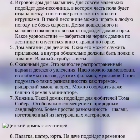
Игровой дом для малышей. Для совсем маленьких
подойдет дом-песочница, в котором часть пола будет
отдана песку, а по стенке расположатся полки с
игрушками. В такой песочнице можно играть в любую
погоду, не боясь сырости. Детям дошкольного и
младшего школьного возраста подойдет домик-горка.
Какое удовольствие — забраться на чердак домика по
лестнице и спуститься вниз с крыши по горке.
Дом-магазин для девочек. Окна его может служить
прилавком, а внутри обязательно должны быть полки с
товаром. Важный атрибут – весы.
Сказочный дом. Это наиболее распространенный
вариант детского увлечения. Идею можно заимствовать
из любимых сказок, детских фильмов, мультиков. Стоит
подумать о таких разновидностях как: теремок,
рыцарский замок, дворец. Можно соорудить даже
башню Кремля в миниатюре.
Хижина. Такой домик подойдет для любителей Тома
Сойера. Особо важно совмещение с природным
ландшафтом. Более простая разновидность – шалаш,
изготовленный из натуральных материалов.
Палатка, шатер, юрта. На даче подойдет временное