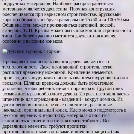
подручных материалов. Наиболее распространенным
материалом является древесина. Прочная конструкция
обеспечивается при каркасном строительстве. Брусковый
каркас собирается из бруса размером не 75х50 или 100х50 мм.
Обшивка стен может производиться вагонкой, доской,
фанерой, ДСП. Крыша может быть плоской или стропильного
типа. Наиболее красиво смотрится двухскатная кровля,
особенно с высоким коньком.
Преимуществом использования дерева является его
технологичность. Даже начинающий строитель легко
распилит древесину ножовкой. Крепление элементов
производится шурупами с использованием шуруповерта или
гвоздями. Шляпки крепежа должны быть обязательно
утоплены, чтобы ребенок не мог пораниться. Другой плюс –
возможность разнообразного декора. Из реек изготавливается
штакетник для ограждения «владений» вокруг домика. Из
доски легко выпилить резные наличники, различные
накладки, оригинальный конек. Идею можно подсмотреть в
русской деревне. К недостатку материала относится
склонность к гниению и низкая влагостойкость. Все
деревянные элементы требуют пропитки
противогнилостными составами и внешней защиты (как