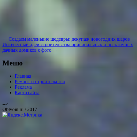
Навигация
←
Создаем маленькие шедевры: декупаж новогодних шаров
по
Интересные идеи строительства оригинальных и практичных
записям
дачных домиков с фото
→
Меню
Главная
Ремонт и строительство
Реклама
Карта сайта
-->
Oblvoin.ru / 2017