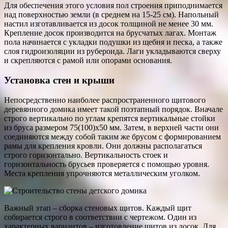
Для обеспечения этого условия пол строения приподнимается
над поверхностью земли (в среднем на 15-25 см). Напольный
настил изготавливается из досок толщиной не менее 30 мм.
Крепление досок производится на брусчатых лагах. Монтаж
пола начинается с укладки подушки из щебня и песка, а также
слоя гидроизоляции из рубероида. Лаги укладываются сверху
и скрепляются с рамой или опорами основания.
Установка стен и крыши
Непосредственно наиболее распространенного щитового
деревянного домика имеет такой поэтапный порядок. Вначале
строго вертикально по углам крепятся вертикальные стойки
из бруса размером 75(100)х50 мм. Затем, в верхней части они
соединяются между собой таким же брусом с формированием
рамы для крепления кровли. Они должны располагаться
строго горизонтально. Вертикальность стоек и
горизонтальность брусьев проверяется с помощью уровня.
Места крепления упрочняются металлическим уголком.
Важный этап – сборка стеновых щитов. Каждый щит
собирается строго в соответствии с чертежом. Один из
характерных вариантов – изготовление щитов из досок. Для