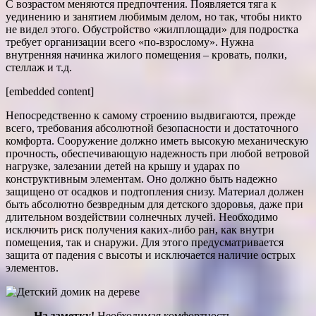
С возрастом меняются предпочтения. Появляется тяга к
уединению и занятием любимым делом, но так, чтобы никто
не видел этого. Обустройство «жилплощади» для подростка
требует организации всего «по-взрослому». Нужна
внутренняя начинка жилого помещения – кровать, полки,
стеллаж и т.д.
[embedded content]
Непосредственно к самому строению выдвигаются, прежде
всего, требования абсолютной безопасности и достаточного
комфорта. Сооружение должно иметь высокую механическую
прочность, обеспечивающую надежность при любой ветровой
нагрузке, залезании детей на крышу и ударах по
конструктивным элементам. Оно должно быть надежно
защищено от осадков и подтопления снизу. Материал должен
быть абсолютно безвредным для детского здоровья, даже при
длительном воздействии солнечных лучей. Необходимо
исключить риск получения каких-либо ран, как внутри
помещения, так и снаружи. Для этого предусматривается
защита от падения с высоты и исключается наличие острых
элементов.
На заметку!
Необходимая комфортность