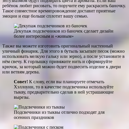
энтузиазмом будут подбирать цвета и ароматы. Если ваш
ребёнок любит рисовать, то поручите ему раскрасить баночку.
Такое совместное времяпровождение доставит приятные
эмоции и еще больше сплотит вашу семью.
Декупаж подсвечников из баночек сделает дизайн
более интересным и «живым»
Также вы можете изготовить оригинальный настенный
уличный фонарик. Для этого в бутыль засыпьте песок (можно
использовать мелкую гальку или зерно), а после установите в
нём свечу. К горлышку привяжите нить и сформируйте
крючок, за который можно будет подвесить изделие к двери
или ветвям дерева.
Совет!
К слову, если вы планируете отмечать
Хэллоуин, то в качестве подсвечника используйте
тыкву, предварительно сделав в ней устрашающие
вырезы.
Подсвечники из тыквы отлично подходят для
осенних праздников