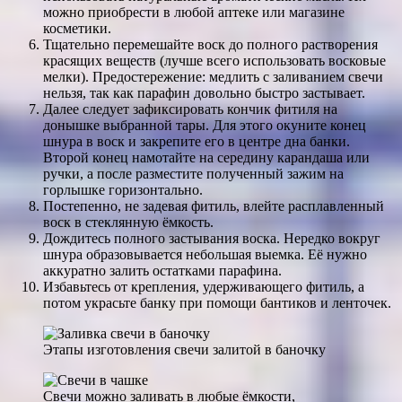
можно приобрести в любой аптеке или магазине
косметики.
Тщательно перемешайте воск до полного растворения
красящих веществ (лучше всего использовать восковые
мелки). Предостережение: медлить с заливанием свечи
нельзя, так как парафин довольно быстро застывает.
Далее следует зафиксировать кончик фитиля на
донышке выбранной тары. Для этого окуните конец
шнура в воск и закрепите его в центре дна банки.
Второй конец намотайте на середину карандаша или
ручки, а после разместите полученный зажим на
горлышке горизонтально.
Постепенно, не задевая фитиль, влейте расплавленный
воск в стеклянную ёмкость.
Дождитесь полного застывания воска. Нередко вокруг
шнура образовывается небольшая выемка. Её нужно
аккуратно залить остатками парафина.
Избавьтесь от крепления, удерживающего фитиль, а
потом украсьте банку при помощи бантиков и ленточек.
Этапы изготовления свечи залитой в баночку
Свечи можно заливать в любые ёмкости,