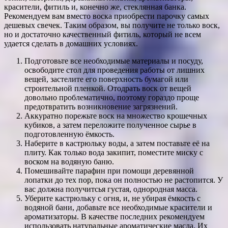
красители, фитиль и, конечно же, стеклянная банка.
Рекомендуем вам вместо воска приобрести парочку самых
дешевых свечек. Таким образом, вы получите не только воск,
но и достаточно качественный фитиль, который не всем
удается сделать в домашних условиях.
Подготовьте все необходимые материалы и посуду,
освободите стол для проведения работы от лишних
вещей, застелите его поверхность бумагой или
строительной пленкой. Отодрать воск от вещей
довольно проблематично, поэтому гораздо проще
предотвратить возникновение загрязнений.
Аккуратно порежьте воск на множество крошечных
кубиков, а затем переложите полученное сырье в
подготовленную ёмкость.
Наберите в кастрюльку воды, а затем поставьте её на
плиту. Как только вода закипит, поместите миску с
воском на водяную баню.
Помешивайте парафин при помощи деревянной
лопатки до тех пор, пока он полностью не растопится. У
вас должна получитсья густая, однородная масса.
Уберите кастрюльку с огня, и, не убирая ёмкость с
водяной бани, добавьте все необходимые красители и
ароматизаторы. В качестве последних рекомендуем
использовать натуральные ароматические масла. Их