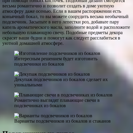
при помощи тонких кисточек. Подобный дизайн смотрится
весьма романтично и позволит создать в доме уютную
атмосферу даже осенью. Если в вашем распоряжении есть
коньячный бокал, то вы можете соорудить весьма необычный
подсвечник. Засыпьте в него лепестки роз, добавьте пару
капель ароматического масла, заполните водой и расположите
небольшую плавающую свечу. Подобные предметы декора
скрасят ваши будни и помогут как следует расслабиться в
уютной домашней атмосфере.
Интересным решением будет изготовить
подсвечники из бокалов
Декупаж подсвечников из бокалов сделает их
уникальными
Романтично выглядят плавающие свечи в
подсвечниках из бокалов
Варианты подсвечников из бокалов и стаканов