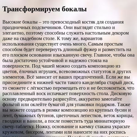
Трансформируем бокалы
Высокие бокалы – это превосходный костяк для создания
праздничных подсвечников. Они выглядят стильно и
элегантно, поэтому способны служить настольным декором
даже на свадебном столе. К тому же, вариантов
использования существует очень много. Самым простым
способом будет перевернуть длинный фужер и разместить на
его плоском основании изысканную свечу. Главное, чтобы она
была достаточно устойчивой и надежно стояла на
поверхности. Под чашей можно создать композицию из
цветов, ёлочных игрушек, всевозможных статуэток и других
элементов. Всё зависит от ваших предпочтений. Если же вы
присоедините к нижней части такого канделябра старый диск,
то сможете с лёгкостью перемещать его и не беспокоиться, что
расплавленный воск испачкает поверхность стола. Дисковую
основу предварительно разрисуйте, аккуратно замотайте
фольгой или оклейте бумагой для упаковки подарков. Также
вы можете создать в рюмке композицию из крупных бусин и
лент, бумажных бутонов, цветочных лепестков, веток корицы,
гвоздики и ванили, а после поместить туда миниатюрную
свечу-таблетку. Ножку, основание и каемку стакана украсьте
кружевом, бисером, лентами или нанесите на них роспись