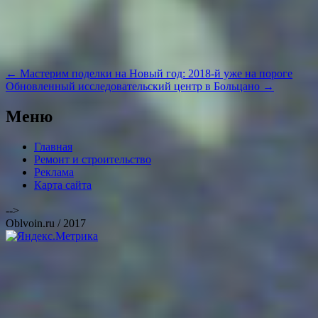
Навигация
←
Мастерим поделки на Новый год: 2018-й уже на пороге
по
Обновленный исследовательский центр в Больцано
→
записям
Меню
Главная
Ремонт и строительство
Реклама
Карта сайта
-->
Oblvoin.ru / 2017