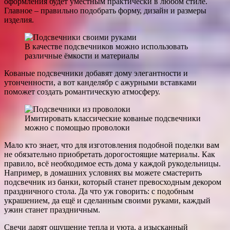
оформления будет уместным практически в любом стиле.
Главное – правильно подобрать форму, дизайн и размеры
изделия.
В качестве подсвечников можно использовать
различные ёмкости и материалы
Кованые подсвечники добавят дому элегантности и
утонченности, а вот канделябр с ажурными вставками
поможет создать романтическую атмосферу.
Имитировать классические кованые подсвечники
можно с помощью проволоки
Мало кто знает, что для изготовления подобной поделки вам
не обязательно приобретать дорогостоящие материалы. Как
правило, всё необходимое есть дома у каждой рукодельницы.
Например, в домашних условиях вы можете смастерить
подсвечник из банки, который станет превосходным декором
праздничного стола. Да что уж говорить: с подобным
украшением, да ещё и сделанным своими руками, каждый
ужин станет праздничным.
Свечи дарят ощущение тепла и уюта, а изысканный