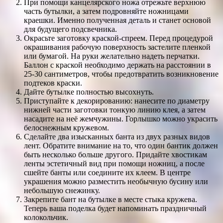
При помощи канцелярского ножа отрежьте верхнюю
часть бутылки, а затем подровняйте ножницами
краешки. Именно полученная деталь и станет основой
для будущего подсвечника.
Окрасьте заготовку краской-спреем. Перед процедурой
окрашивания рабочую поверхность застелите пленкой
или бумагой. На руки желательно надеть перчатки.
Баллон с краской необходимо держать на расстоянии в
25-30 сантиметров, чтобы предотвратить возникновение
подтеков краски.
Дайте бутылке полностью высохнуть.
Приступайте к декорированию: нанесите по диаметру
нижней части заготовки тонкую линию клея, а затем
насадите на неё жемчужины. Горлышко можно украсить
белоснежным кружевом.
Сделайте два изысканных банта из двух разных видов
лент. Обратите внимание на то, что один бантик должен
быть несколько больше другого. Придайте хвостикам
ленты эстетичный вид при помощи ножниц, а после
сшейте банты или соедините их клеем. В центре
украшения можно разместить необычную бусину или
небольшую снежинку.
Закрепите бант на бутылке в месте стыка кружева.
Теперь ваша поделка будет напоминать праздничный
колокольчик.