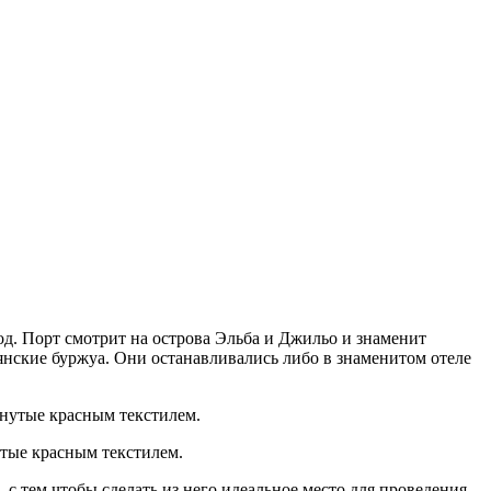
од. Порт смотрит на острова Эльба и Джильо и знаменит
ьянские буржуа. Они останавливались либо в знаменитом отеле
утые красным текстилем.
с тем чтобы сделать из него идеальное место для проведения