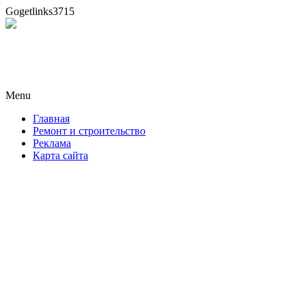
Gogetlinks3715
Новая формула ремонта!
Menu
Skip
Главная
to
Ремонт и строительство
content
Реклама
Карта сайта