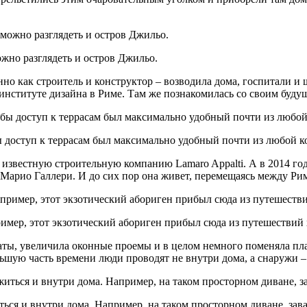
ожно разглядеть и остров Джильо.
о как строитель и конструктор – возводила дома, госпитали и 
институте дизайна в Риме. Там же познакомилась со своим буд
 доступ к террасам был максимально удобный почти из любой к
 известную строительную компанию Lamaro Appalti. А в 2014 го
и и Марио Галлери. И до сих пор она живет, перемещаясь между 
имер, этот экзотический абориген прибыл сюда из путешествий 
ы, увеличила оконные проемы и в целом немного поменяла план
льшую часть времени люди проводят не внутри дома, а снаружи – 
ся и внутри дома. Например, на таком просторном диване, за