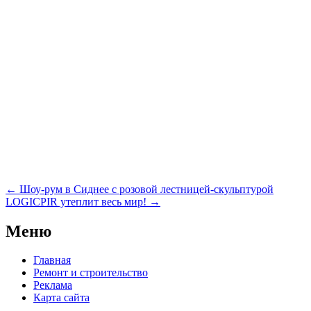
Навигация
←
Шоу-рум в Сиднее с розовой лестницей-скульптурой
по
LOGICPIR утеплит весь мир!
→
записям
Меню
Главная
Ремонт и строительство
Реклама
Карта сайта