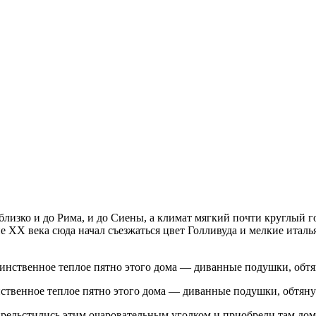
лизко и до Рима, и до Сиены, а климат мягкий почти круглый г
е XX века сюда начал съезжаться цвет Голливуда и мелкие итал
инственное теплое пятно этого дома — диванные подушки, обтян
ельстились этим очаровательным уголком и приобрели там дом, 