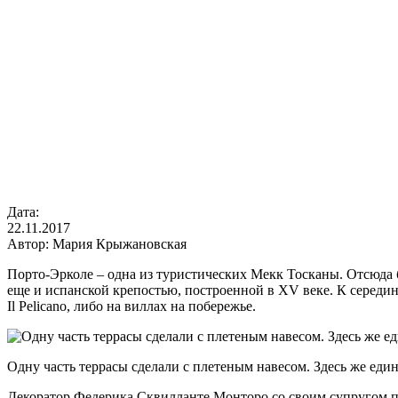
Дата:
22.11.2017
Автор:
Мария Крыжановская
Порто-Эрколе – одна из туристических Мекк Тосканы. Отсюда б
еще и испанской крепостью, построенной в XV веке. К середин
Il Pelicano, либо на виллах на побережье.
Одну часть террасы сделали с плетеным навесом. Здесь же ед
Декоратор Федерика Сквилланте Монторо со своим супругом пр