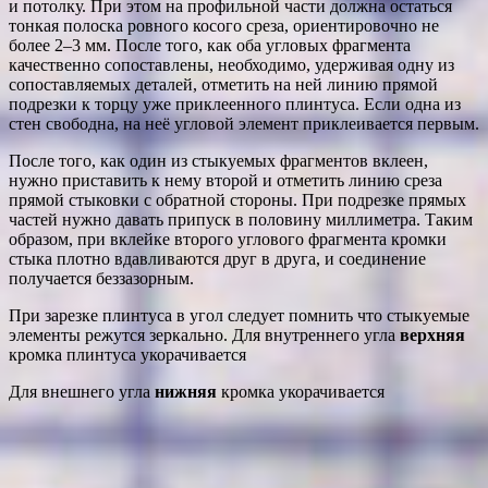
и потолку. При этом на профильной части должна остаться
тонкая полоска ровного косого среза, ориентировочно не
более 2–3 мм. После того, как оба угловых фрагмента
качественно сопоставлены, необходимо, удерживая одну из
сопоставляемых деталей, отметить на ней линию прямой
подрезки к торцу уже приклеенного плинтуса. Если одна из
стен свободна, на неё угловой элемент приклеивается первым.
После того, как один из стыкуемых фрагментов вклеен,
нужно приставить к нему второй и отметить линию среза
прямой стыковки с обратной стороны. При подрезке прямых
частей нужно давать припуск в половину миллиметра. Таким
образом, при вклейке второго углового фрагмента кромки
стыка плотно вдавливаются друг в друга, и соединение
получается беззазорным.
При зарезке плинтуса в угол следует помнить что стыкуемые
элементы режутся зеркально. Для внутреннего угла
верхняя
кромка плинтуса укорачивается
Для внешнего угла
нижняя
кромка укорачивается