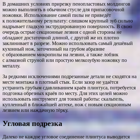
В домашних условиях прирезку пенопластовых молдингов
можно выполнить в обычном стусле для припасовочной
ножовки. Использование самой пилы не приведёт
к положительному результату: слишком крупный зуб сильно
надрывает гладкую экструдированную поверхность. В свою
очередь острые секционные лезвия с одной стороны не
обладают достаточной длиной, с другой же их плотно
заклинивает в разрезе. Можно использовать самый дешёвый
кухонный нож, заточенный на грубом абразиве
с образованием микропилы на лезвии, а также лобзик
с алмазной струной или простую мелкозубую ножовку по
металлу.
За редкими исключениями подрезанные детали не сходятся на
месте монтажа в плотный стык. Если зазор не удаётся
устранить грубым сдавливанием краёв плинтуса, потребуется
подгонка обрезных краёв по месту. Для этих целей можно
использовать инструмент для тонкой работы: скальпель,
купленный в ближайшей аптеке, нож с новым секционным
лезвием или наждачную тёрку.
Угловая подрезка
Далеко не каждое угловое соединение плинтуса выводится