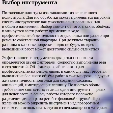
Выбор инструмента
Потолочные плинтусы изготавливают из вспененного
полистирола. Для его обработки может применяться широкий
спектр инструментов: как узкоспециализированных, так
и общего назначения. Выбор зависит от того, в каких объёмах
планируется вести работу: применять в ходе
профессиональной деятельности отделочника или разово при
ремонте собственной квартиры. При должном старании
разницы в качестве подрезки видно не будет, но время
выполнения работ может достаточно сильно отличаться.
Эффективность инструментов для резки пенопласта
определяется двумя факторами: скоростью выполнения реза
и его чистотой. Оба фактора крайне важны для
профессиональных ремонтников: в одних случаях требуется
выполнение большого объёма работ в сжатые сроки, в других
же важна точность подгонки для создания сложных
аппликаций, имитирующих лепнину. Полностью обоим
требованиям соответствует лишь один инструмент — резак
для пенопласта, в основу работы которого положено
разделение детали разогретой тефлоновой струной. При
желании можно закрепить инструмент над поворотным
столом или использовать стусло из неплавящегося материала.