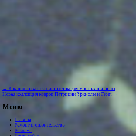
Навигация
←
Как пользоваться пистолетом для монтажной пены
по
Новая коллекция ковров Патриции Уркиолы и Front
→
записям
Меню
Главная
Ремонт и строительство
Реклама
Карта сайта