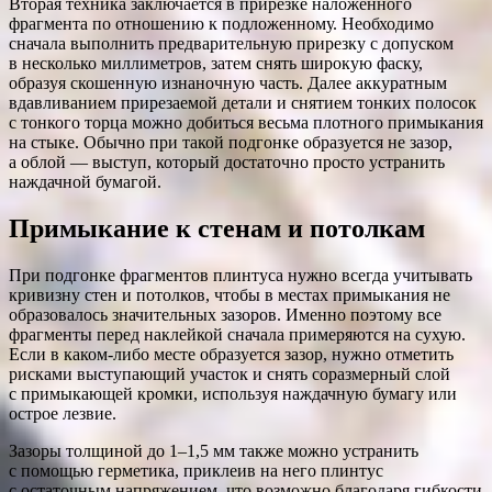
Вторая техника заключается в прирезке наложенного
фрагмента по отношению к подложенному. Необходимо
сначала выполнить предварительную прирезку с допуском
в несколько миллиметров, затем снять широкую фаску,
образуя скошенную изнаночную часть. Далее аккуратным
вдавливанием прирезаемой детали и снятием тонких полосок
с тонкого торца можно добиться весьма плотного примыкания
на стыке. Обычно при такой подгонке образуется не зазор,
а облой — выступ, который достаточно просто устранить
наждачной бумагой.
Примыкание к стенам и потолкам
При подгонке фрагментов плинтуса нужно всегда учитывать
кривизну стен и потолков, чтобы в местах примыкания не
образовалось значительных зазоров. Именно поэтому все
фрагменты перед наклейкой сначала примеряются на сухую.
Если в каком-либо месте образуется зазор, нужно отметить
рисками выступающий участок и снять соразмерный слой
с примыкающей кромки, используя наждачную бумагу или
острое лезвие.
Зазоры толщиной до 1–1,5 мм также можно устранить
с помощью герметика, приклеив на него плинтус
с остаточным напряжением, что возможно благодаря гибкости