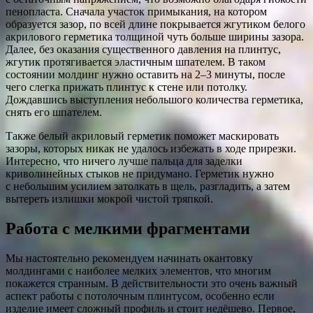
пенопласта. Сначала участок примыкания, на котором
образуется зазор, по всей длине покрывается жгутиком белого
акрилового герметика толщиной чуть больше ширины зазора.
Далее, без оказания существенного давления на плинтус,
жгутик протягивается эластичным шпателем. В таком
состоянии молдинг нужно оставить на 2–3 минуты, после
чего слегка прижать плинтус к стене или потолку.
Дождавшись выступления небольшого количества герметика,
снять его шпателем.
Также белый акриловый герметик поможет маскировать
зазоры, которых никак не удалось избежать в ходе прирезки.
Интересно, что ничего лучше пальца для заделки
криволинейных стыков не придумано. Герметик нужно
с небольшим усилием затолкать в щель, разгладить, а затем
вытереть излишки мокрой чистой тряпкой.
Работа с мелкими фрагментами
Мы настоятельно рекомендуем начинать окантовку
молдингами с наиболее мелких элементов, что многим
покажется странным. В действительности это очень важный
аспект работы с потолочным плинтусом, особенно если
изделие имеет сложный профиль и стоит недёшево. Первое,