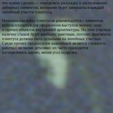
что нужно сделать — определить раскладку и расположение
доборных элементов, которыми будет завершаться каждый
линейный участок плинтуса.
Начинать наклейку плинтусов рекомендуется с элементов,
использующихся для оформления выступов колонн, ниш
и прочих объектов внутренней архитектуры. На этих участках
наличие стыков будет наиболее заметным, поэтому фрагменты
плинтуса должны быть цельными на линейных участках.
Среди прочих предпосылок важнейшей является сложность
работы с мелкими деталями: их часто приходится
изготавливать заново, меняя угол подрезки.