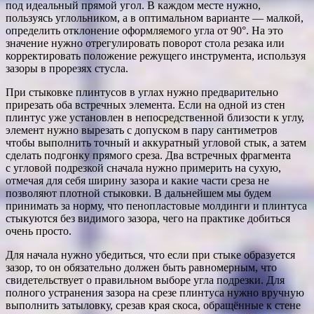
под идеальный прямой угол. В каждом месте нужно,
пользуясь углольником, а в оптимальном варианте — малкой,
определить отклонение оформляемого угла от 90°. На это
значение нужно отрегулировать поворот стола резака или
корректировать положение режущего инструмента, используя
зазоры в прорезях стусла.
При стыковке плинтусов в углах нужно предварительно
прирезать оба встречных элемента. Если на одной из стен
плинтус уже установлен в непосредственной близости к углу,
элемент нужно вырезать с допуском в пару сантиметров
чтобы выполнить точный и аккуратный угловой стык, а затем
сделать подгонку прямого среза. Два встречных фрагмента
с угловой подрезкой сначала нужно примерить на сухую,
отмечая для себя ширину зазора и какие части среза не
позволяют плотной стыковки. В дальнейшем мы будем
принимать за норму, что пенопластовые молдинги и плинтуса
стыкуются без видимого зазора, чего на практике добиться
очень просто.
Для начала нужно убедиться, что если при стыке образуется
зазор, то он обязательно должен быть равномерным, что
свидетельствует о правильном выборе угла подрезки. Для
полного устранения зазора на срезе плинтуса нужно вручную
выполнить затыловку, срезав края скоса, обращённые к стене