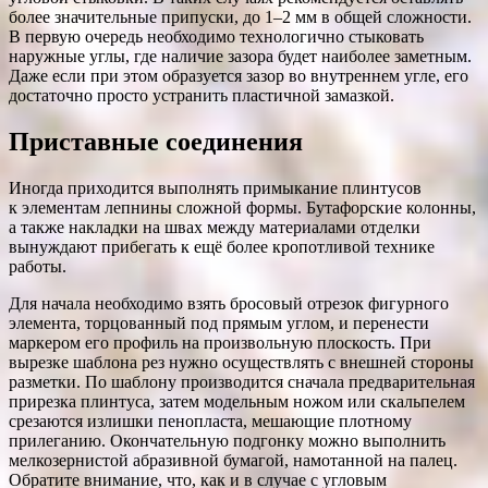
более значительные припуски, до 1–2 мм в общей сложности.
В первую очередь необходимо технологично стыковать
наружные углы, где наличие зазора будет наиболее заметным.
Даже если при этом образуется зазор во внутреннем угле, его
достаточно просто устранить пластичной замазкой.
Приставные соединения
Иногда приходится выполнять примыкание плинтусов
к элементам лепнины сложной формы. Бутафорские колонны,
а также накладки на швах между материалами отделки
вынуждают прибегать к ещё более кропотливой технике
работы.
Для начала необходимо взять бросовый отрезок фигурного
элемента, торцованный под прямым углом, и перенести
маркером его профиль на произвольную плоскость. При
вырезке шаблона рез нужно осуществлять с внешней стороны
разметки. По шаблону производится сначала предварительная
прирезка плинтуса, затем модельным ножом или скальпелем
срезаются излишки пенопласта, мешающие плотному
прилеганию. Окончательную подгонку можно выполнить
мелкозернистой абразивной бумагой, намотанной на палец.
Обратите внимание, что, как и в случае с угловым