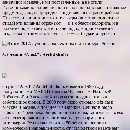
заказчики и задачи, ими поставленные, а не стили”.
Источниками вдохновения называют породистые винтажные
предметы, дикую природу Скандинавских стран и работы
Пикассо, и в принципе их интерьеры (вне зависимости от
стиля) эти влияния отражают — и в области колорита, и в
плане выбора мебели, и в плане подбора произведений
искусства. Стоимость услуг: 5–10 % от бюджета проекта.
5. Студия “Арх4” / Arch4 studio
Студия “Арх4” / Arch4 Studio основана в 1996 году
выпускниками МАРХИ Иваном Чувелевым, Натальей
Лобановой и Алексеем Козырем (он позднее открыл
собственное бюро). В 2000 году бюро открыло офисы в
Москве и Базеле, а позднее и в Париже. Сейчас в бюро
работают 4 человека. Бюро полного цикла, занимается всем:
от проектирования и строительства до оформления
интерьеров. Реализовано около 50 объектов жилой и
коммерческой направленности, от “самолетной квартиры”