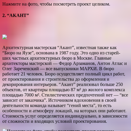
Нажмите на фото, чтобы посмотреть проект целиком.
2. “АКАНТ”
Архитектурная мастерская “Акант”, известная также как
“Бюро на Яузе”, основана в 1987 году. Это одно из старей­
ших частных архитектурных бюро в Москве. Главные
архитекторы мастерской — Федор Арзаманов, Антон Атлас и
Олег Зареченский — все выпускники МАРХИ. В бюро
работает 21 человек. Бюро осуществляет полный цикл работ,
от проектирования и строительства до оформления и
декорирования интерьеров. “Акант” реализовал больше 250
объектов, от квартиры площадью 87 м² до жилого комплекса
площадью 7000 м². Стилистических предпочтений нет — “все
зависит от заказчика”. Источником вдохновения в своей
деятельности команда называет “гений места”, то есть
особенности и атмосферу локаций, на которых они работают.
Стоимость услуг определяется индивидуально, в зависи­мости
от сложности и входящих условий проектирования.