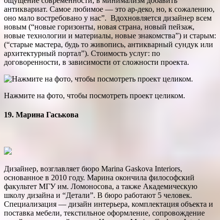
ощущение современности, в минимализм добавить
антиквариат. Самое любимое — это ар-деко, но, к сожалению,
оно мало востребовано у нас”. Вдохновляется дизайнер всем
новым (“новые горизонты, новая страна, новый пейзаж,
новые технологии и материалы, новые знакомства”) и старым:
(“старые мастера, будь то ­живопись, антикварный сундук или
архитектурный портал”). Стоимость услуг: по
договоренности, в зависимости от сложности проекта.
Нажмите на фото, чтобы посмотреть проект целиком.
19. Марина Гаськова
Дизайнер, возглавляет бюро Marina Gaskova Interiors,
основанное в 2010 году. Марина окончила философский
факультет МГУ им. Ломо­носова, а также Академическую
школу дизайна и “Детали”. В бюро работают 5 человек.
Специализация — дизайн интерьера, комплектация объекта и
поставка мебели, текстильное оформление, сопровождение