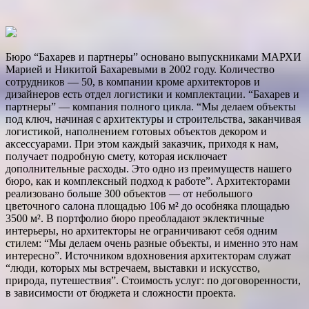
Бюро “Бахарев и партнеры” основано выпускниками ­МАРХИ
Марией и Никитой Бахаревыми в 2002 году. Количество
сотрудников — 50, в компании кроме архитекторов и
дизайнеров есть отдел логистики и комплектации. “Бахарев и
партнеры” — компания полного цикла. “Мы делаем объекты
под ключ, начиная с архитектуры и строительства, заканчивая
логистикой, наполнением готовых объектов декором и
аксессуарами. При этом каждый заказчик, приходя к нам,
получает подробную смету, которая исключает
дополнительные расходы. Это одно из преимуществ нашего
бюро, как и комплексный подход к работе”. Архитекторами
реализовано больше 300 объектов — от небольшого
цветочного салона площадью 106 м² до особняка площадью
3500 м². В портфолио бюро преобладают эклектичные
интерьеры, но архитекторы не ограничивают себя одним
стилем: “Мы делаем очень разные объекты, и именно это нам
интересно”. Источником вдохновения архитекторам служат
“люди, которых мы встречаем, выставки и искусство,
природа, ­путешествия”. Стоимость услуг: по договоренности,
в зависимости от бюджета и сложности проекта.