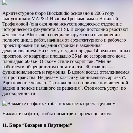
Архитектурное бюро Blockstudio основано в 2005 году
выпускником МАРХИ Иваном Трофимовым и Натальей
Трофимовой (она окончила искусствоведческое отделение
исторического факультета МГУ). В бюро постоянно работают
4 человека. Blockstudio специализируется на выполнении
полного цикла работ, начиная от архитектурного и рабочего
проекти­рования и ведения стройки и заканчивая
декорированием. На счету у студии порядка 14 реализованных
проектов, от квартиры площадью 35 м² до загородного дома
площадью 600 м². О своем стиле говорят так: “Мы не
работаем в общепринятом понятии стилей, главное —
функциональность и гармония. В целом всегда отталкиваемся
от пространства. Не делаем классику, минимализм, ар-деко”.
Вдохновение черпают “в сложности и новизне поставленной
задачи и поиске изящного ее решения”. Стоимость услуг: по
договоренности.
Нажмите на фото, чтобы посмотреть проект целиком.
11. Бюро “Бахарев и Партнеры”