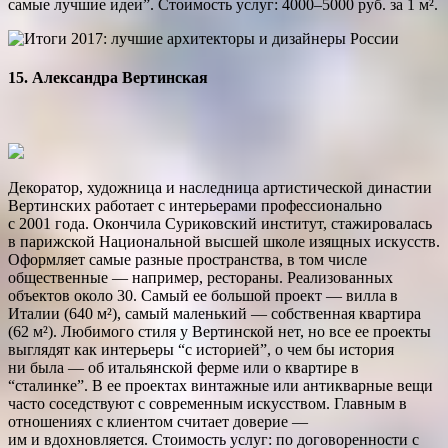
самые лучшие идеи”. Стоимость услуг: 4000–5000 руб. за 1 м².
15. Александра Вертинская
Декоратор, художница и наследница артистической династии
Вертинских работает с интерьерами профессионально
с 2001 года. Окончила Суриковский институт, стажировалась
в парижской Национальной высшей школе изящных искусств.
Оформляет самые разные пространства, в том числе
общественные — например, рестораны. Реализованных
объектов около 30. Самый ее большой проект — вилла в
Италии (640 м²), самый маленький — собственная квартира
(62 м²). Любимого стиля у Вертинской нет, но все ее проекты
выглядят как интерьеры “с историей”, о чем бы история
ни была — об итальянской ферме или о квартире в
“сталинке”. В ее проектах винтажные или антикварные вещи
часто соседствуют с современным искусством. Главным в
отношениях с клиентом считает доверие —
им и вдохновляется. Стоимость услуг: по договоренности с