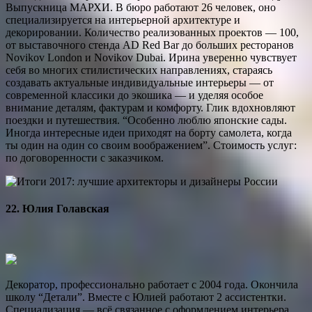
Выпускница МАРХИ. В бюро работают 26 человек, оно
специализируется на ­интерьерной архитектуре и
декорировании. Количество реализованных проектов — 100,
от выставочного стенда AD Red Bar до больших ресторанов
Novikov London и Novikov Dubai. Ирина уверенно чувствует
себя во многих стилистических направлениях, стараясь
создавать актуальные индивидуальные интерьеры — от
современной классики до экошика — и уделяя особое
внимание деталям, фактурам и комфорту. Глик вдохновляют
поездки и путешествия. “Особенно люб­лю японские сады.
Иногда интересные идеи приходят на борту самолета, когда
ты один на один со своим воображением”. Стоимость услуг:
по договоренности с заказчиком.
22. Юлия Голавская
Декоратор, профессионально работает с 2004 года. Окончила
школу “Детали”. Вместе с Юлией работают 2 ассистентки.
Специализация — всё связанное с оформлением интерьера,