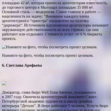
площадью 42 м², которая принесла архитекторам известность,
до торгового центра в Мытищах площадью 35 000 м².
Основной стиль — модернизм. Самое главное в работе —
нацеленность на задачу: “Внимание каждого члена
архитектурного “оркестра” направлено на палочку
“дирижера“. Источником вдохновения архитекторы называют
окру­жающую действительность во всех странах, где они
работают или отдыхают. Стоимость услуг: от 6 % бюджета
проекта.
Нажмите на фото, чтобы посмотреть проект целиком.
6. Светлана Арефьева
Декоратор, глава бюро Well Done Interiors, основанного
в 2007 году. Окончила архитектурный факультет Санкт-
Петербургской академии художеств и школу дизайна
интерьера “Детали”. В бюро работают 5 человек. Услуги бюро
включают создание дизайн-проекта и надзор за ходом его