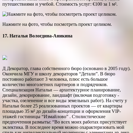
путешествиями и учебой. Стоимость услуг: €100 за 1 м².
Нажмите на фото, чтобы посмотреть проект целиком.
17. Наталья Вологдина-Аникина
Д Декоратор, глава собственного бюро (основано в 2005 году).
Окончила МГУ и школу декораторов “Детали”. В бюро
постоянно работают 3 человека, плюс есть большое
количество многолетних партнеров и подрядчиков.
Специализация Натальи — архитектурное планирование,
дизайн, декорирование, ландшафт (включая подготовку ­
участка, озеленение и все виды земельных работ). На счету у
Натальи более 25 реализованных проектов — от квартиры
площадью 35 м² до дизайн-концепции и оформления VIP-
этажей гостиницы “Измайлово” . Стилистические
предпочтения размыты: “Во всех моих работах присутствует
эклектика. В последнее время можно охарактеризовать мой
стиль как интеллектуальный модернизм с элементами ар-деко