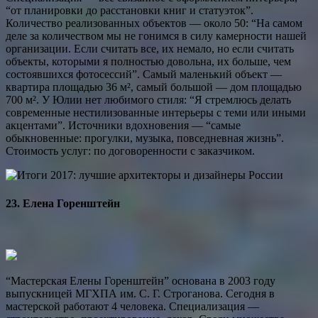
“от планировки до расстановки книг и статуэток”.
Количество реализованных объектов — около 50: “На самом
деле за количеством мы не гонимся в силу камерности нашей
организации. Если считать все, их немало, но если считать
объекты, которыми я полностью довольна, их больше, чем
состоявшихся фотосессий”. Самый маленький объект —
квартира площадью 36 м², самый большой — дом площадью
700 м². У Юлии нет любимого стиля: “Я стремлюсь делать
современные нестилизованные интерьеры с теми или иными
акцентами”. Источники вдохновения — “самые
обыкновенные: про­гулки, музыка, повседневная жизнь”.
Стоимость услуг: по договоренности с заказчиком.
23. Елена Горенштейн
“Мастерская Елены Горенштейн” основана в 2003 году
выпускницей МГХПА им. С. Г. Строганова. Сегодня в
мастерской работают 4 человека. Специализация —