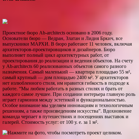
Проектное бюро Ab-architects основано в 2006 году.
Основатели бюро — Ведран, Златан и Лидия Бркич, все
выпускники МАРХИ. В бюро работают 11 человек, включая
архитекторов-проектировщиков и дизайнеров. Бюро
выполняет полный цикл архитектурных работ, от
проектирования до реализации и ведения объектов. На счету
у Ab-architects 60 реализованных объектов самого разного
назначения. Самый маленький — квартира площадью 55 м²,
самый крупный — дом площадью 2400 м². У архитекторов
нет излюбленного стиля, им нравится гибкость в подходе к
работе. “Мы любим работать в разных стилях и брать от
каждого самое лучшее. При создании интерьера главную роль
играет гармония между эстетикой и функцио­нальностью.
Особое внимание мы уделяем инновациям и технологичным
решениям, а также произведениям искусства”. Вдохновение
команда черпает в путешествиях и посеще­ниях выставок и
галерей. Стоимость услуг: от 100 у. е. за 1 м².