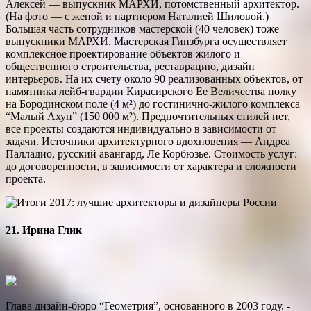
Алексей — выпускник МАРХИ, потомственный архитектор.
(На фото — с женой и партнером Наталией Шиловой.)
Большая часть сотрудников мастерской (40 человек) тоже
выпускники МАРХИ. Мастерская Гинзбурга осуществляет
комплексное проектирование объектов жилого и
общественного строительства, реставрацию, дизайн
интерьеров. На их счету около 90 реализованных объектов, от
памятника лейб-гвардии Кирасирского Ее Величества полку
на Бородинском поле (4 м²) до гостинично-жилого комплекса
“Малый Ахун” (150 000 м²). Предпочтительных стилей нет,
все проекты создаются индивидуально в зависимости от
задачи. Источники архитектурного вдохновения — Андреа
Пал­ладио, русский авангард, Ле Корбюзье. Стоимость услуг:
до договоренности, в зависимости от ­характера и сложности
проекта.
21. Ирина Глик
Глава дизайн-бюро “Геометрия”, основанного в 2003 году. ­