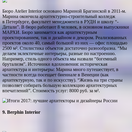
Бюро Atelier Interior основано Мариной Брагинской в 2011-м.
Марина окончила архитектурно-строительный колледж
в Петербурге, факультет менеджмента в РУДН и школу “­
Детали”. В бюро работают 8 человек, в основном выпускники
МАРХИ. Бюро занимается как архитектурным
проектированием, так и дизайном и декором. Реализованных
проектов около 40, самый большой из них — офис площадью
2500 м². Стилистика объектов достаточно разнообразна. “Мы
делаем эклектичные интерьеры, разные по настроению.
Например, стиль одного объекта мы назвали “богемный
брутализм”. Источники вдохновения: историческая
архитектура и интерьеры: Марина много путешествует, в
частности всегда посещает биеннале в Венеции (как
архитектурную, так и по искусству). “Жизнь на три страны
позволяет собирать большую коллекцию архитектурных
впечатлений”. Стоимость услуг: 8000 руб. за м².
9. Berphin Interior