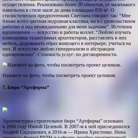
осуществления. Реализовано более 20 объектов, от маленького
павильона в стиле шале до дома площадью 850 м². О
стилистических предпочтениях Светлана говорит так: “Мне
ближе всего цветная недушная классика, но я с удовольствием
работаю и над неожиданными для меня задачами”. Источник
вдохновения — искусство и работы коллег. “Люб­лю изучать
планировки талантливых архитекторов, расставлять в них
мебель, додумывать образ живущего в интерьере, учиться на
них. В искусстве люблю гиперреализм и абстрак­ции
одновременно”. Стоимость услуг: по договоренности.
Нажмите на фото, чтобы посмотреть проект целиком.
7. Бюро “Артформа”
Архитектурно-строительное бюро “Артформа” основано
в 2006 году Ниной Целевой. В 2007-м к ней присоединился
Андрей Сидоркевич, в 2016-м — Ирина Христенко. Нина
окончила физмат РУДН и кафедру дизайна архитектурной