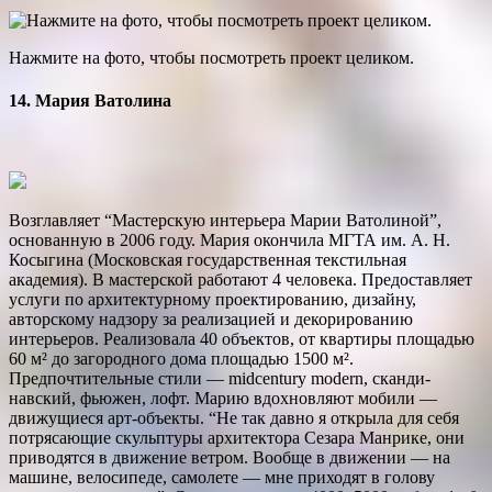
Нажмите на фото, чтобы посмотреть проект целиком.
14. Мария Ватолина
Возглавляет “Мастерскую интерьера Марии Ватолиной”,
основанную в 2006 году. Мария окончила МГТА им. А. Н.
Косыгина (Московская государственная текстильная
академия). В мастерской работают 4 человека. Предоставляет
услуги по архитектурному проектированию, дизайну,
авторскому надзору за реализацией и декорированию
интерьеров. Реализовала 40 объектов, от квартиры площадью
60 м² до загородного дома площадью 1500 м².
Предпочтительные стили — midcentury modern, сканди­
навский, фьюжен, лофт. Марию вдохновляют мобили —
движущиеся арт-объекты. “Не так давно я открыла для себя
потрясающие скульптуры архитектора Сезара Манрике, они
приводятся в движение ветром. Вообще в движении — на
машине, велосипеде, са­молете — мне приходят в голову