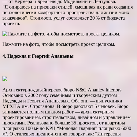
— от Вермера и Брейгеля до Модильяни и Лентулова.
“Я опираюсь на признаки стилей, смешивая их ради создания
психологически комфортного пространства для жизни моих
заказчиков”. Стоимость услуг составляет 20 % от бюджета
проекта.
Нажмите на фото, чтобы посмотреть проект целиком.
4. Надежда и Георгий Ананьевы
Архитектурно-дизайнерское бюро N&G Ananiev Interiors.
Основано в 2002 году семейным и творческим дуэтом ­
Надежды и Георгия Ананьевых. Оба они — выпускники
МГХПА им. ­Строганова. В бюро работают 5 человек. Бюро
занимается полным циклом работ — архитектурным
проектированием, строительством, дизайном и управлением
проектами. Реализовано больше 35 проектов, от квартиры
площадью 100 м² до КРЦ “Молодая гвардия” площадью 6000
м². О стилевых предпочтениях говорят так: “Интересны