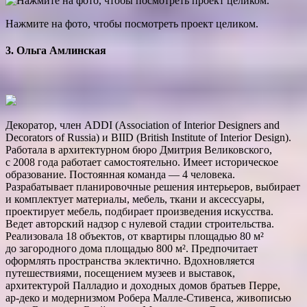
Нажмите на фото, чтобы посмотреть проект целиком.
3. Ольга Амлинская
Декоратор, член ADDI (Association of Interior Designers and
Decorators of Russia) и BIID (British Institute of Interior Design).
Работала в архитектурном бюро Дмитрия Великовского,
с 2008 года работает самостоятельно. Имеет историческое
образование. Постоянная команда — 4 человека.
Разрабатывает планировочные решения интерьеров, выбирает
и комплектует материалы, мебель, ткани и аксессуары,
проектирует мебель, подбирает произведения искусства.
Ведет авторский надзор с нулевой стадии строительства.
Реализовала 18 объектов, от квартиры площадью 80 м²
до загородного дома площадью 800 м². Предпочитает
оформлять пространства эклектично. Вдохновляется
путешествиями, посещением музеев и выставок,
архитектурой Палладио и доходных домов братьев Перре,
ар‑деко и модернизмом Робера Малле-Стивенса, живописью