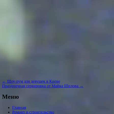
Навигация
←
Шоу-рум для девушек в Киеве
по
Праздничная сервировка от Майка Шилова
→
записям
Меню
Главная
Ремонт и строительство