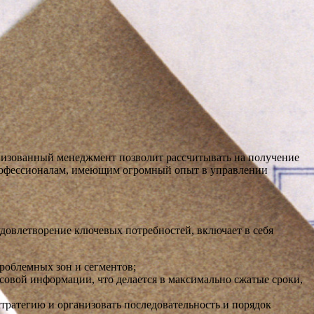
анизованный менеджмент позволит рассчитывать на получение
 профессионалам, имеющим огромный опыт в управлении
довлетворение ключевых потребностей, включает в себя
облемных зон и сегментов;
совой информации, что делается в максимально сжатые сроки,
тратегию и организовать последовательность и порядок