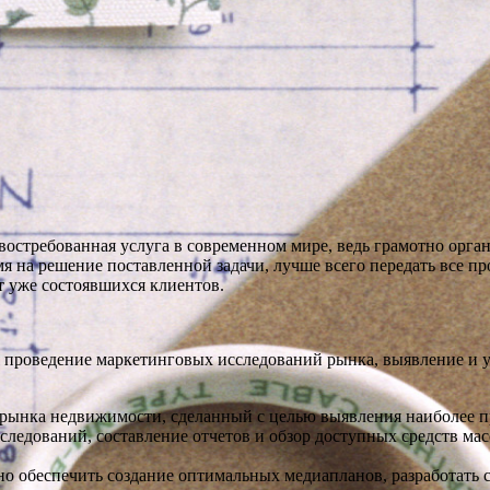
востребованная услуга в современном мире, ведь грамотно орг
емя на решение поставленной задачи, лучше всего передать все
 уже состоявшихся клиентов.
 проведение маркетинговых исследований рынка, выявление и у
ынка недвижимости, сделанный с целью выявления наиболее пр
ледований, составление отчетов и обзор доступных средств мас
о обеспечить создание оптимальных медиапланов, разработать с