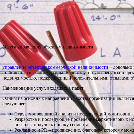
Услуга управления объектом недвижимости
управление объектом коммерческой недвижимости
– довольно 
стабильного высокого дохода. Если отсутствуют ресурсы и вр
недвижимостью, подкрепленный положительными отзывами от
Наименование услуг, входящих в пакет
Одним из основных направлений работы организации является
следующее:
Структурированный анализ и последующий мониторинг р
Разработка и последующее проведение маркетинговых исс
позволяя получить оценку сегмента;
Рекламное и PR – продвижение, благодаря которому можн