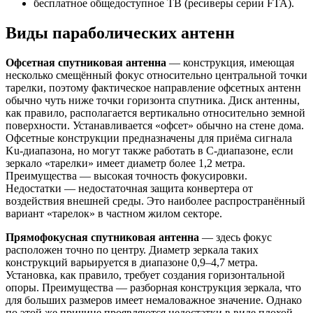
бесплатное общедоступное ТВ (ресиверы серии FTA).
Виды параболических антенн
Офсетная спутниковая антенна
— конструкция, имеющая
несколько смещённый фокус относительно центральной точки
тарелки, поэтому фактическое направление офсетных антенн
обычно чуть ниже точки горизонта спутника. Диск антенны,
как правило, располагается вертикально относительно земной
поверхности. Устанавливается «офсет» обычно на стене дома.
Офсетные конструкции предназначены для приёма сигнала
Ku-диапазона, но могут также работать в С-диапазоне, если
зеркало «тарелки» имеет диаметр более 1,2 метра.
Преимущества — высокая точность фокусировки.
Недостатки — недостаточная защита конвертера от
воздействия внешней среды. Это наиболее распространённый
вариант «тарелок» в частном жилом секторе.
Прямофокусная спутниковая антенна
— здесь фокус
расположен точно по центру. Диаметр зеркала таких
конструкций варьируется в диапазоне 0,9–4,7 метра.
Установка, как правило, требует создания горизонтальной
опоры. Преимущества — разборная конструкция зеркала, что
для больших размеров имеет немаловажное значение. Однако
по этой же причине проявляются недостатки в виде плохой