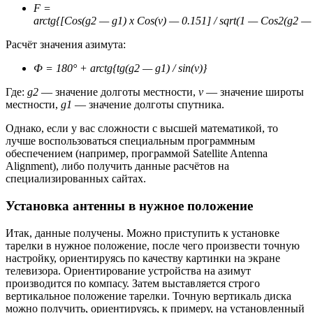
F =
arctg{[Cos(g2 — g1) x Cos(v) — 0.151] / sqrt(1 — Соs2(g2 — 
Расчёт значения азимута:
Ф = 180° + arctg{tg(g2 — g1) / sin(v)}
Где:
g2
— значение долготы местности,
v
— значение широты
местности,
g1
— значение долготы спутника.
Однако, если у вас сложности с высшей математикой, то
лучше воспользоваться специальным программным
обеспечением (например, программой Satellite Antenna
Alignment), либо получить данные расчётов на
специализированных сайтах.
Установка антенны в нужное положение
Итак, данные получены. Можно приступить к установке
тарелки в нужное положение, после чего произвести точную
настройку, ориентируясь по качеству картинки на экране
телевизора. Ориентирование устройства на азимут
производится по компасу. Затем выставляется строго
вертикальное положение тарелки. Точную вертикаль диска
можно получить, ориентируясь, к примеру, на установленный