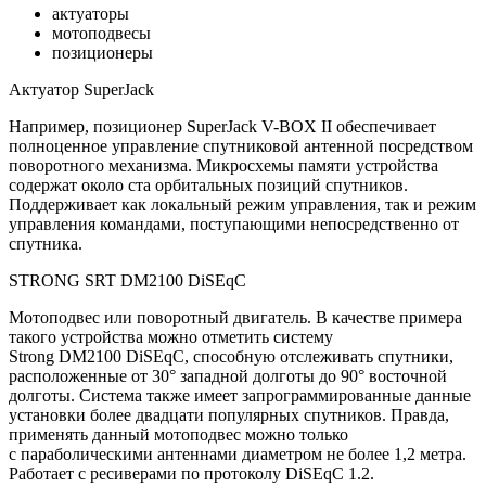
актуаторы
мотоподвесы
позиционеры
Актуатор SuperJack
Например, позиционер SuperJack V-BOX II обеспечивает
полноценное управление спутниковой антенной посредством
поворотного механизма. Микросхемы памяти устройства
содержат около ста орбитальных позиций спутников.
Поддерживает как локальный режим управления, так и режим
управления командами, поступающими непосредственно от
спутника.
STRONG SRT DM2100 DiSEqC
Мотоподвес или поворотный двигатель. В качестве примера
такого устройства можно отметить систему
Strong DM2100 DiSEqC, способную отслеживать спутники,
расположенные от 30° западной долготы до 90° восточной
долготы. Система также имеет запрограммированные данные
установки более двадцати популярных спутников. Правда,
применять данный мотоподвес можно только
с параболическими антеннами диаметром не более 1,2 метра.
Работает с ресиверами по протоколу DiSEqC 1.2.