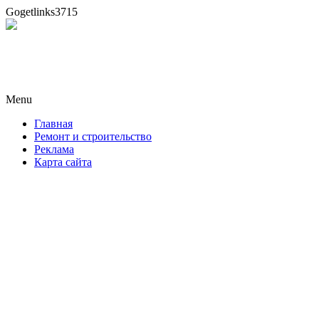
Gogetlinks3715
Новая формула ремонта!
Menu
Skip
Главная
to
Ремонт и строительство
content
Реклама
Карта сайта