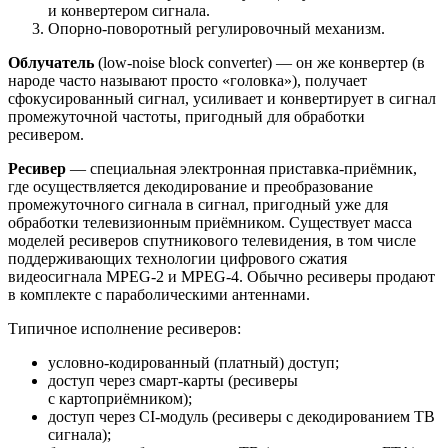
и конвертером сигнала.
Опорно-поворотный регулировочный механизм.
Облучатель
(low-noise block converter) — он же конвертер (в
народе часто называют просто «головка»), получает
сфокусированный сигнал, усиливает и конвертирует в сигнал
промежуточной частоты, пригодный для обработки
ресивером.
Ресивер
— специальная электронная приставка-приёмник,
где осуществляется декодирование и преобразование
промежуточного сигнала в сигнал, пригодный уже для
обработки телевизионным приёмником. Существует масса
моделей ресиверов спутникового телевидения, в том числе
поддерживающих технологии цифрового сжатия
видеосигнала MPEG-2 и MPEG-4. Обычно ресиверы продают
в комплекте с параболическими антеннами.
Типичное исполнение ресиверов:
условно-кодированный (платный) доступ;
доступ через смарт-карты (ресиверы
с картоприёмником);
доступ через CI-модуль (ресиверы с декодированием ТВ
сигнала);