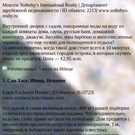
Moscow Sotheby’s International Realty | Департамент
зарубежной недвижимости | ID объекта: 2213| www.sothebys-
realty.ru
Внутренний дворик с садом, панорамные виды на воду из
каждой комнаты дома, сауна, русская баня, домашний
кинотеатр, джакузи, бассейн, зона барбекю и многочисленные
террасы — что еще нужно для полноценного отдыха?
Особенно приятно, когда такой дом стоит всего в 10 минутах
езды от трех оживленных городов острова, в которых скучать
точно не придется. Цена — €2,95 млн.
5. Сан-Хосе, Ибица, Испания
Estela Exclusive Homes | ID объекта: IS10723|
www.estelaexclusivehomes.com
Последняя и самая маленькая вилла (400 м²) нашей подборки
отличается беспрецедентными видами. Что неудивительно,
ведь она стоит прямо на скале на побережье. Дом продается с
множеством предметов искусства и антиквариатом. Так,
например, в библиотеке висят картины известных