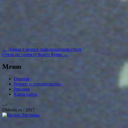
Навигация
←
Домик у моря в скандинавском стиле
по
Отель по проекту Кенго Кумы
→
записям
Меню
Главная
Ремонт и строительство
Реклама
Карта сайта
-->
Oblvoin.ru / 2017