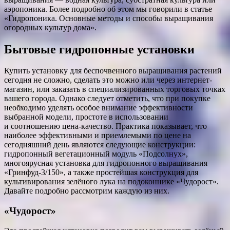
аэропоника. Более подробно об этом мы говорили в статье
«Гидропоника. Основные методы и способы выращивания
огородных культур дома».
Бытовые гидропонные установки
Купить установку для беспочвенного выращивания растений
сегодня не сложно, сделать это можно или через интернет-
магазин, или заказать в специализированных торговых точках
вашего города. Однако следует отметить, что при покупке
необходимо уделять особое внимание эффективности
выбранной модели, простоте в использовании
и соотношению цена-качество. Практика показывает, что
наиболее эффективными и приемлемыми по цене на
сегодняшний день являются следующие конструкции:
гидропонный вегетационный модуль «Подсолнух»,
многоярусная установка для гидропонного выращивания
«Гринфуд-3/150», а также простейшая конструкция для
культивирования зелёного лука на подоконнике «Чудорост».
Давайте подробно рассмотрим каждую из них.
«Чудорост»