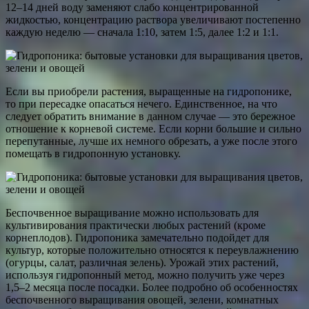
12–14 дней воду заменяют слабо концентрированной
жидкостью, концентрацию раствора увеличивают постепенно
каждую неделю — сначала 1:10, затем 1:5, далее 1:2 и 1:1.
Если вы приобрели растения, выращенные на гидропонике,
то при пересадке опасаться нечего. Единственное, на что
следует обратить внимание в данном случае — это бережное
отношение к корневой системе. Если корни большие и сильно
перепутанные, лучше их немного обрезать, а уже после этого
помещать в гидропонную установку.
Беспочвенное выращивание можно использовать для
культивирования практически любых растений (кроме
корнеплодов). Гидропоника замечательно подойдет для
культур, которые положительно относятся к переувлажнению
(огурцы, салат, различная зелень). Урожай этих растений,
используя гидропонный метод, можно получить уже через
1,5–2 месяца после посадки. Более подробно об особенностях
беспочвенного выращивания овощей, зелени, комнатных