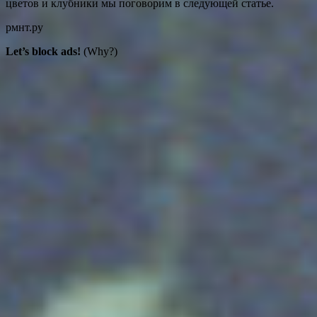
цветов и клубники мы поговорим в следующей статье.
рмнт.ру
Let’s block ads!
(Why?)