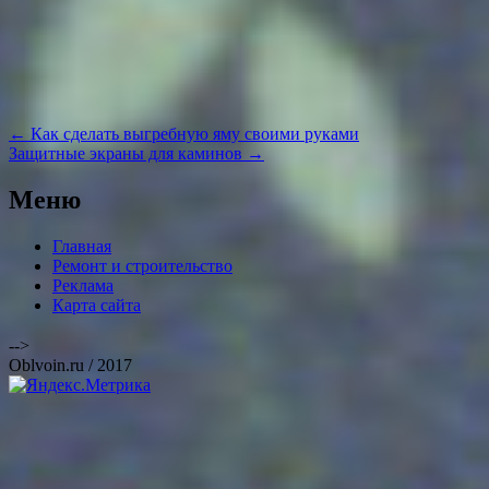
Навигация
←
Как сделать выгребную яму своими руками
по
Защитные экраны для каминов
→
записям
Меню
Главная
Ремонт и строительство
Реклама
Карта сайта
-->
Oblvoin.ru / 2017