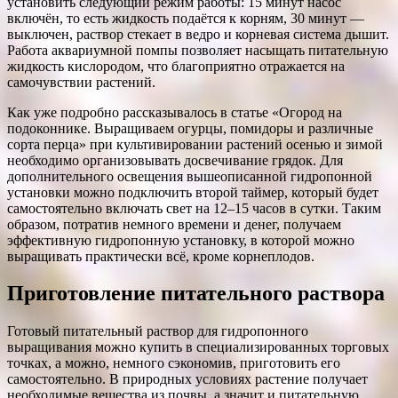
установить следующий режим работы: 15 минут насос
включён, то есть жидкость подаётся к корням, 30 минут —
выключен, раствор стекает в ведро и корневая система дышит.
Работа аквариумной помпы позволяет насыщать питательную
жидкость кислородом, что благоприятно отражается на
самочувствии растений.
Как уже подробно рассказывалось в статье «Огород на
подоконнике. Выращиваем огурцы, помидоры и различные
сорта перца» при культивировании растений осенью и зимой
необходимо организовывать досвечивание грядок. Для
дополнительного освещения вышеописанной гидропонной
установки можно подключить второй таймер, который будет
самостоятельно включать свет на 12–15 часов в сутки. Таким
образом, потратив немного времени и денег, получаем
эффективную гидропонную установку, в которой можно
выращивать практически всё, кроме корнеплодов.
Приготовление питательного раствора
Готовый питательный раствор для гидропонного
выращивания можно купить в специализированных торговых
точках, а можно, немного сэкономив, приготовить его
самостоятельно. В природных условиях растение получает
необходимые вещества из почвы, а значит и питательную