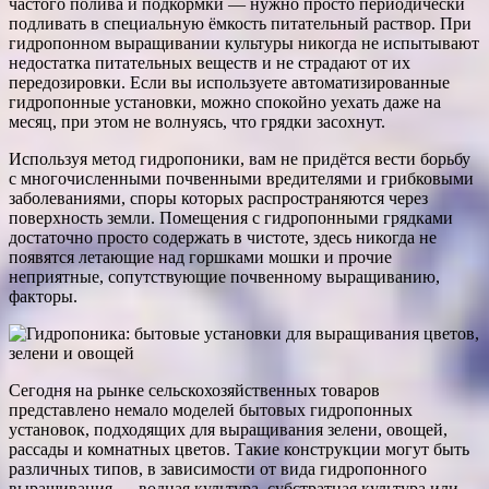
частого полива и подкормки — нужно просто периодически
подливать в специальную ёмкость питательный раствор. При
гидропонном выращивании культуры никогда не испытывают
недостатка питательных веществ и не страдают от их
передозировки. Если вы используете автоматизированные
гидропонные установки, можно спокойно уехать даже на
месяц, при этом не волнуясь, что грядки засохнут.
Используя метод гидропоники, вам не придётся вести борьбу
с многочисленными почвенными вредителями и грибковыми
заболеваниями, споры которых распространяются через
поверхность земли. Помещения с гидропонными грядками
достаточно просто содержать в чистоте, здесь никогда не
появятся летающие над горшками мошки и прочие
неприятные, сопутствующие почвенному выращиванию,
факторы.
Сегодня на рынке сельскохозяйственных товаров
представлено немало моделей бытовых гидропонных
установок, подходящих для выращивания зелени, овощей,
рассады и комнатных цветов. Такие конструкции могут быть
различных типов, в зависимости от вида гидропонного
выращивания — водная культура, субстратная культура или