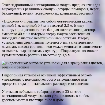
Этот гидропонный вегетационный модуль предназначен для
выращивания различных овощей (огурцы, помидоры, перец,
баклажаны), зелени, всевозможных комнатных растений.
«Подсолнух» представляет собой металлический каркас
длиной 1 м, шириной 0,7 м и высотой 2,3 м. Внизу
конструкции располагается бак для питательного раствора
ёмкостью 40 л, на который сверху надета растительная
площадка с шестью вегетационными лотками. Вверху
установлены светильники точечного типа с натриевыми
лампами, высота светильников может меняться в зависимости
от высоты выращиваемых культур. «Подсолнух» позволяет
культивировать растения высотой до 1,5 м.
Гидропонная установка оснащена эффективным блоком
управления, с помощью которого автоматизированы
процессы подачи питательного раствора и освещения.
Учитывая небольшие габариты и вес в 35 кг этот
вегетационный модуль можно устанавливать в любом
удобном месте в квартире либо в доме.