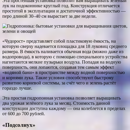
Эта простейшая установка позволит вам выращивать зелёный
лук на подоконнике круглый год. Конструкция отличается
простотой в эксплуатации и достаточной эффективностью —
перо длиной 30–40 см вырастает за две недели.
«Чудорост» представляет собой пластиковую ёмкость, на
которую сверху надевается площадка для 18 луковиц среднего
размера. В ёмкость наливается обычная вода (можно даже из
водопровода), в которую с помощью специального устройства
нагнетаются мелкие пузырьки воздуха. Попадая на водную
поверхность, они лопаются, создавая тем самым эффект
«водяной бани» в пространстве между водной поверхностью
и корнями лука. Такие условия способствуют быстрому
развитию корневой системы, за счёт чего и зелень растёт
гораздо лучше.
Эта простая гидропонная установка позволяет выращивать
два урожая зелёного лука за месяц. Стоимость данной
конструкции доступна каждому — она колеблется в пределах
от 600 до 700 рублей.
«Подсолнух»