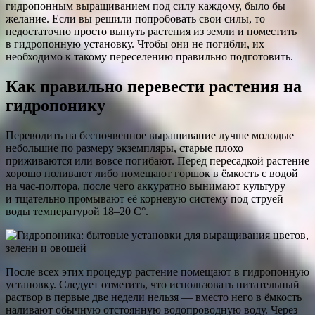
гидропонным выращиванием под силу каждому, было бы
желание. Если вы решили попробовать свои силы, то
недостаточно просто вынуть растения из земли и поместить
в гидропонную установку. Чтобы они не погибли, их
необходимо к такому переселению правильно подготовить.
Как правильно перевести растения на
гидропонику
Переводить на беспочвенное выращивание лучше молодые
небольшие по размеру экземпляры, старые плохо
приживаются или вовсе погибают. Перед пересадкой растение
хорошо поливают либо помещают горшок в ёмкость с водой
на час-полтора, после чего аккуратно вынимают культуру
и тщательно промывают её корневую систему под струей
воды температурой 18–20 С°.
После всех этих процедур растение помещают в гидропонную
установку. Следует отметить, что использовать питательный
раствор в первые две недели нельзя — вместо него в ёмкость
наливают обычную отстоянную водопроводную воду. Через