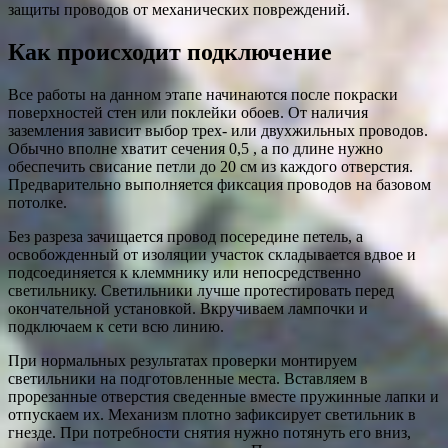
защиты проводов от механических повреждений.
Как происходит подключение
Все работы на данном этапе начинаются после покраски
поверхностей стен или поклейки обоев. От наличия
заземления зависит выбор трех- или двухжильных проводов.
Обычно вполне хватит сечения 0,5 , а по длине нужно
обеспечить свисание петли до 20 см из каждого отверстия.
Предварительно выполняется фиксация проводов на базовом
потолке.
Без разреза зачищается провод посередине петель, а
освобожденный от изоляции участок складывается вдвое и
подсоединяется к клеммнику или непосредственно
светильнику. Светильники лучше протестировать перед
окончательной установкой. Вкручиваем лампочки и
подключаем к сети всю линию.
При нормальных результатах проверки монтируем
светильники на подготовленные места. Вставляем в
прорезанные отверстия сведенные вместе пружинные лапки и
отпускаем их. Механизм плотно зафиксирует светильник в
гнезде. При потребности снятия нужно потянуть его вниз,