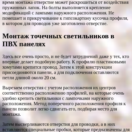
время монтажа отверстие может раскрошиться от воздействия
пружинных лапок. На болты выполняется крепление
модификаций с лампами наружного расположения. Не
помешает и прикручивание к гипсокартону кусочка профиля,
в котором для проводов уже заготовлено отверстие.
Монтаж точечных светильников в
ПВХ панелях
Здесь все очень просто, и не будет затруднений даже у тех, кто
впервые делает подобную работу. К профилю пластиковыми
хомутами крепится провод. Затем к этой конструкции
присоединяются панели, а для подключения оставляются
петли длиной около 20 см.
Вырезаем отверстия с учетом расположения их центров
соответственно расположению профилей, на которые очень
удобно крепить светильники с лампочками наружного
расположения. Метод поперечного расположения профиля к
панели позволит легко сдвигать его, подбирая место для
монтажа.
Затем высверливаются отверстия для проводки, а в них
вставляются специальные пробки, которые предназначены для