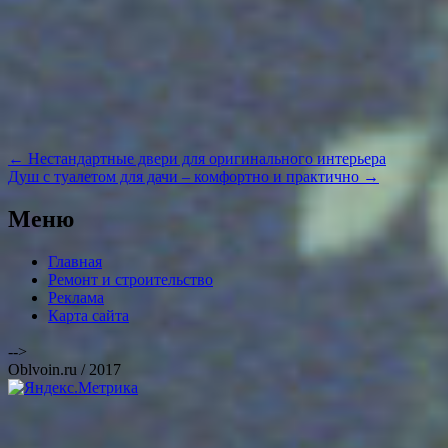
Навигация
←
Нестандартные двери для оригинального интерьера
по
Душ с туалетом для дачи – комфортно и практично
→
записям
Меню
Главная
Ремонт и строительство
Реклама
Карта сайта
-->
Oblvoin.ru / 2017