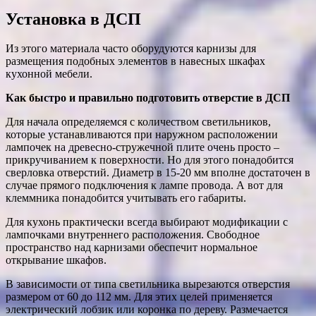
Установка в ДСП
Из этого материала часто оборудуются карнизы для
размещения подобных элементов в навесных шкафах
кухонной мебели.
Как быстро и правильно подготовить отверстие в ДСП
Для начала определяемся с количеством светильников,
которые устанавливаются при наружном расположении
лампочек на древесно-стружечной плите очень просто –
прикручиванием к поверхности. Но для этого понадобится
сверловка отверстий. Диаметр в 15-20 мм вполне достаточен в
случае прямого подключения к лампе провода. А вот для
клеммника понадобится учитывать его габариты.
Для кухонь практически всегда выбирают модификации с
лампочками внутреннего расположения. Свободное
пространство над карнизами обеспечит нормальное
открывание шкафов.
В зависимости от типа светильника вырезаются отверстия
размером от 60 до 112 мм. Для этих целей применяется
электрический лобзик или коронка по дереву. Размечается