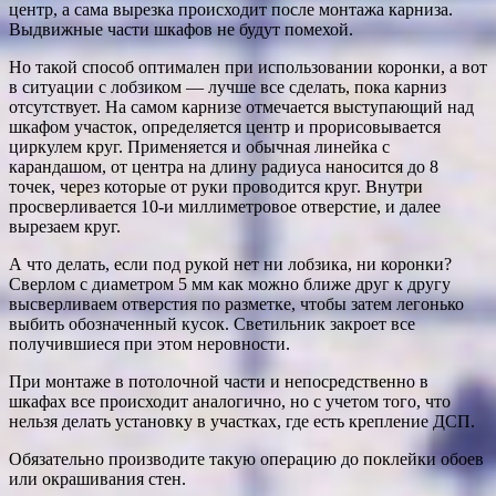
центр, а сама вырезка происходит после монтажа карниза.
Выдвижные части шкафов не будут помехой.
Но такой способ оптимален при использовании коронки, а вот
в ситуации с лобзиком — лучше все сделать, пока карниз
отсутствует. На самом карнизе отмечается выступающий над
шкафом участок, определяется центр и прорисовывается
циркулем круг. Применяется и обычная линейка с
карандашом, от центра на длину радиуса наносится до 8
точек, через которые от руки проводится круг. Внутри
просверливается 10-и миллиметровое отверстие, и далее
вырезаем круг.
А что делать, если под рукой нет ни лобзика, ни коронки?
Сверлом с диаметром 5 мм как можно ближе друг к другу
высверливаем отверстия по разметке, чтобы затем легонько
выбить обозначенный кусок. Светильник закроет все
получившиеся при этом неровности.
При монтаже в потолочной части и непосредственно в
шкафах все происходит аналогично, но с учетом того, что
нельзя делать установку в участках, где есть крепление ДСП.
Обязательно производите такую операцию до поклейки обоев
или окрашивания стен.