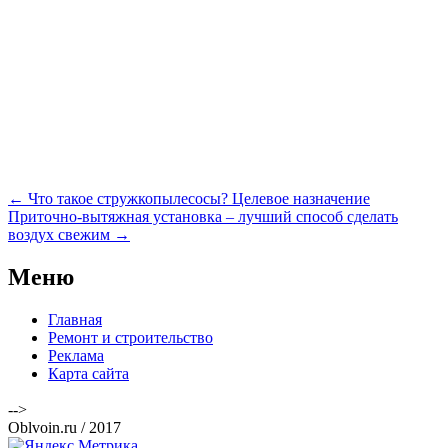
Навигация
←
Что такое стружкопылесосы? Целевое назначение
по
Приточно-вытяжная установка – лучший способ сделать
записям
воздух свежим
→
Меню
Главная
Ремонт и строительство
Реклама
Карта сайта
-->
Oblvoin.ru / 2017