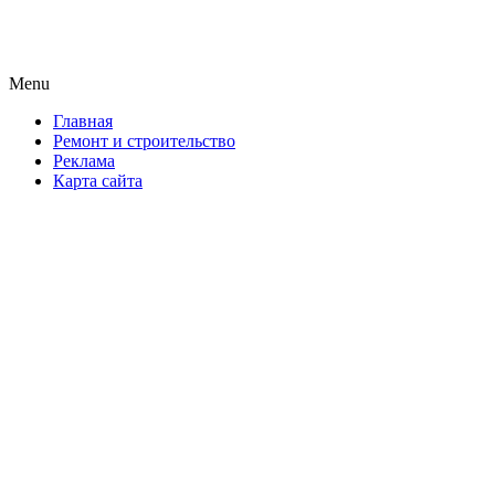
Новая формула ремонта!
Menu
Skip
Главная
to
Ремонт и строительство
content
Реклама
Карта сайта