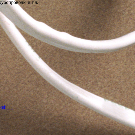
рубопроводы и т.д.
рией
→