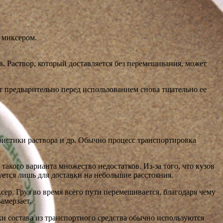
 миксером.
в. Раствор, который доставляется без перемешивания, может
ет предварительно перед использованием снова тщательно ее
ристики раствора и др. Обычно процесс транспортировка
акого варианта множество недостатков. Из-за того, что кузов
уется лишь для доставки на небольшие расстояния.
ер. Груз во время всего пути перемешивается, благодаря чему
амерзает.
и состава из транспортного средства обычно используются