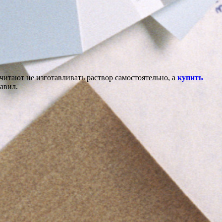
итают не изготавливать раствор самостоятельно, а
купить
авил.