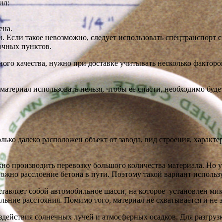
ил:
ена.
 Если такое невозможно, следует использовать спецтранспорт с
очных пунктов.
ного качества, нужно при доставке учитывать несколько факторо
материал использовать нельзя, чтобы ее спасти, необходимо буд
ко далеко расположен объект от завода, вид строения, характе
о производить перевозку большого количества материала. Но у т
зможно расслоение бетона в пути. Поэтому такой вариант использ
тавляет собой автомобильное шасси, на которое установлен микс
ьние расстояния. Помимо того, материал не схватывается и не з
действия солнечных лучей и атмосферных осадков. Для разгрузк