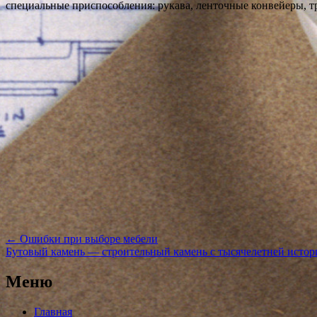
специальные приспособления: рукава, ленточные конвейеры, т
Навигация
←
Ошибки при выборе мебели
по
Бутовый камень — строительный камень с тысячелетней исто
записям
Меню
Главная