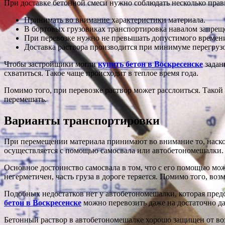
При доставке бетонной смеси нужно соблюдать несколько прав
Принимать во внимание характеристики материала.
В бортовых грузовиках транспортировка навалом запрещ
При перевозке нужно не превышать допустимого времени.
Доставка раствора производится при минимуме перегруз
Чтобы застройщики могли
купить бетон в Воскресенске
задан
схватиться. Такое чаще происходит в теплое время года.
Помимо того, при перевозке раствор может расслоиться. Такой 
перемешать.
Варианты транспортировки
При перемещении материала принимают во внимание то, насколь
осуществляется с помощью самосвала или автобетономешалки.
Основное достоинство самосвала в том, что с его помощью можн
негерметичен, часть груза в дороге теряется. Помимо того, во
Подобных недостатков нет у автобетономешалки, которая предс
бетон в Воскресенске
можно перевозить даже на достаточно дал
Бетонный раствор в автобетономешалке хорошо защищен от воз