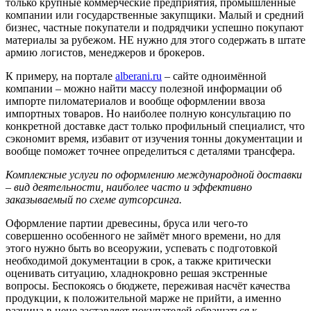
только крупные коммерческие предприятия, промышленные
компании или государственные закупщики. Малый и средний
бизнес, частные покупатели и подрядчики успешно покупают
материалы за рубежом. НЕ нужно для этого содержать в штате
армию логистов, менеджеров и брокеров.
К примеру, на портале
alberani.ru
– сайте одноимённой
компании – можно найти массу полезной информации об
импорте пиломатериалов и вообще оформлении ввоза
импортных товаров. Но наиболее полную консультацию по
конкретной доставке даст только профильный специалист, что
сэкономит время, избавит от изучения тонны документации и
вообще поможет точнее определиться с деталями трансфера.
Комплексные услуги по оформлению международной доставки
– вид деятельности, наиболее часто и эффективно
заказываемый по схеме аутсорсинга.
Оформление партии древесины, бруса или чего-то
совершенно особенного не займёт много времени, но для
этого нужно быть во всеоружии, успевать с подготовкой
необходимой документации в срок, а также критически
оценивать ситуацию, хладнокровно решая экстренные
вопросы. Беспокоясь о бюджете, переживая насчёт качества
продукции, к положительной марже не прийти, а именно
разница в цене заставляет покупателей обращаться к