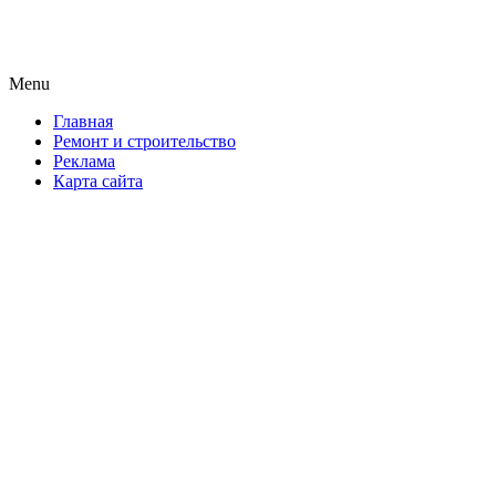
Новая формула ремонта!
Menu
Skip
Главная
to
Ремонт и строительство
content
Реклама
Карта сайта