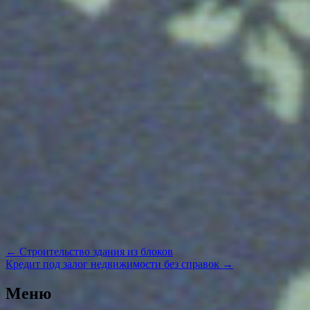
Навигация
←
Строительство здания из блоков
по
Кредит под залог недвижимости без справок
→
записям
Меню