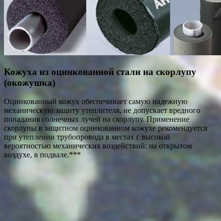
Кожуха из оцинкованной стали на скорлупу
(окожушка)
Оцинкованный кожух обеспечивает самую надежную
механическую защиту утеплителя, не допускает вредного
попадания солнечных лучей на скорлупу. Применение
скорлупы в защитном оцинкованном кожухе рекомендуется
при утеплении трубопровода в местах с высокой
вероятностью механических воздействий: на открытом
воздухе, в подвале.***