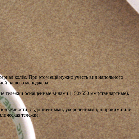
ериал колёс. При этом ещё нужно учесть вид напольного
цией нашего менеджера.
кие тележки оснащённые вилами 1150х550 мм (стандартные),
оподъёмности, с удлинёнными, укороченными, широкими или
лическая тележка.