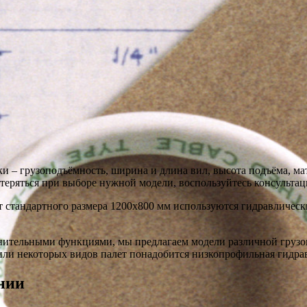
 – грузоподъёмность, ширина и длина вил, высота подъёма, мат
стеряться при выборе нужной модели, воспользуйтесь консульта
ет стандартного размера 1200х800 мм используются гидравличес
лнительными функциями, мы предлагаем модели различной груз
ли некоторых видов палет понадобится низкопрофильная гидрав
нии