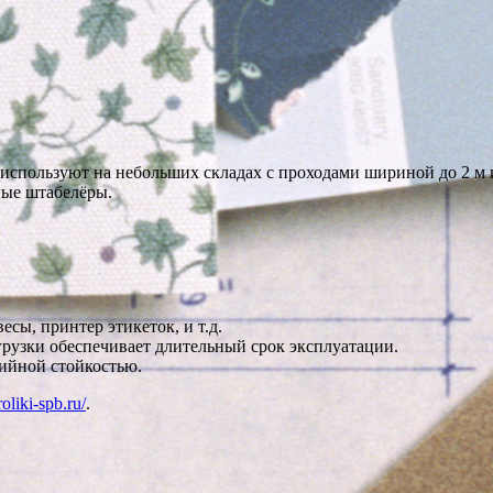
используют на небольших складах с проходами шириной до 2 м 
ные штабелёры.
сы, принтер этикеток, и т.д.
рузки обеспечивает длительный срок эксплуатации.
ийной стойкостью.
roliki-spb.ru/
.