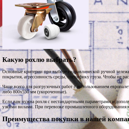
Какую рохлю выбрать?
Основные критерии при выборе гидравлической ручной тележки
покрытия, агрессивность среды, специфику груза. Чтобы не ра
Чаще всего для разгрузочных работ с использованием европал
либо 800х550 мм (укороченные).
Если вам нужна рохля с нестандартными параметрами и допо
узкими вилами. При перевозке промышленного оборудования и
Преимущества покупки в нашей компа