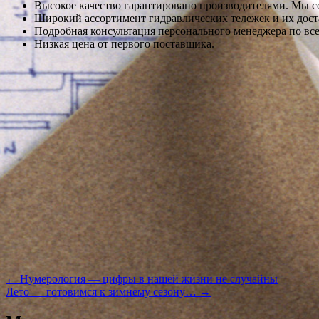
Высокое качество гарантировано производителями. Мы с
Широкий ассортимент гидравлических тележек и их доста
Подробная консультация персонального менеджера по вс
Низкая цена от первого поставщика.
Навигация
←
Нумерология — цифры в нашей жизни не случайны
по
Лето — готовимся к зимнему сезону…
→
записям