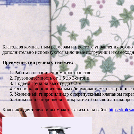
Благодаря компактным размерам и простоте управления рохлю 
дополнительно используются вилочные погрузчики и самоход
Преимущества ручных тележек:
Работа в ограниченном пространстве.
Грузоподъёмность от 1,5 до 3-х тонн.
Подъём груза на высоту до 0,2 м.
Оснастка дополнительным оборудованием: электронные ве
Усиленный гидроцилиндр с перепускным клапаном перег
Эпоксидное порошковое покрытие с большой антикорроз
Колесики для тележки вы можете заказать на сайте
https://kolesa