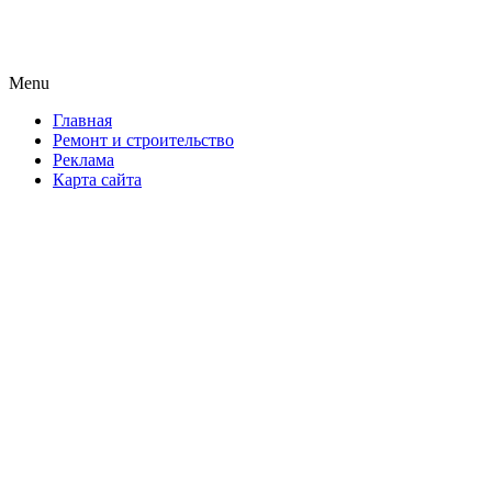
Новая формула ремонта!
Menu
Skip
Главная
to
Ремонт и строительство
content
Реклама
Карта сайта