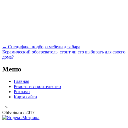
Навигация
←
Специфика подбора мебели для бара
по
Керамический обогреватель, стоит ли его выбирать для своего
записям
дома?
→
Меню
Главная
Ремонт и строительство
Реклама
Карта сайта
-->
Oblvoin.ru / 2017