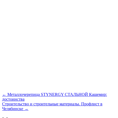
Навигация
←
Металлочерепица STYNERGY СТАЛЬНОЙ Кашемир:
по
достоинства
записям
Строительство и строительные материалы. Профлист в
Челябинске
→