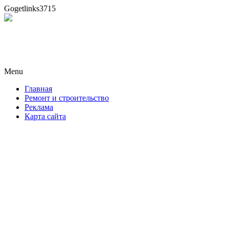
Gogetlinks3715
Новая формула ремонта!
Menu
Skip
Главная
to
Ремонт и строительство
content
Реклама
Карта сайта