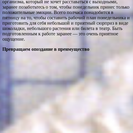
организма, который не хочет расставаться с выходными,
заранее позаботьтесь о том, чтобы понедельник принес только
положительные эмоции. Всего полчаса понадобится в
пятницу на то, чтобы составить рабочий план понедельника и
приготовить для себя небольшой и приятный сюрприз в виде
шоколадки, небольшого растения или билета в театр. Быть
подготовленным к работе заранее — это очень приятное
ощущение.
Превращаем опоздание в преимущество