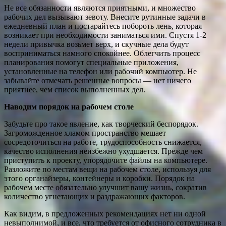
Не все обязанности являются приятными, и множество
рабочих дел вызывают зевоту. Внесите рутинные задачи в
ежедневный план и постарайтесь побороть лень, которая
возникает при необходимости заниматься ими. Спустя 1-2
недели привычка возьмет верх, и скучные дела будут
восприниматься намного спокойнее. Облегчить процесс
планирования помогут специальные приложения,
установленные на телефон или рабочий компьютер. Не
забывайте отмечать решенные вопросы — нет ничего
приятнее, чем список выполненных дел.
Наводим порядок на рабочем столе
Забудьте про такое явление, как творческий беспорядок.
Загроможденное хламом пространство мешает
сосредоточиться на работе, трудоспособность снижается,
качество исполнения неизбежно ухудшается. Прежде чем
приступить к проекту, упорядочите файлы на компьютере.
Разложите по местам вещи на рабочем столе, используя для
этого органайзеры, контейнеры и коробки. Порядок на
рабочем месте обязательно улучшит вашу жизнь, сократив
количество угнетающих и раздражающих факторов.
Как видим, в предложенных рекомендациях нет ни одной
невыполнимой, и все, что требуется от офисного сотрудника в