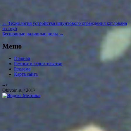
Навигация
←
Технология устройства шпунтового ограждения котлована
по
из труб
записям
Бесшовные наливные полы
→
Меню
Главная
Ремонт и строительство
Реклама
Карта сайта
-->
Oblvoin.ru / 2017