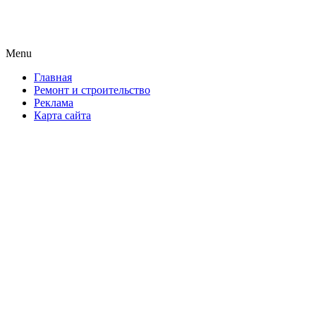
Новая формула ремонта!
Menu
Skip
Главная
to
Ремонт и строительство
content
Реклама
Карта сайта