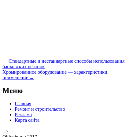
Навигация
←
Стандартные и нестандартные способы использования
по
банковских резинок
записям
Хромированное оборудование — характеристики,
применение
→
Меню
Главная
Ремонт и строительство
Реклама
Карта сайта
-->
Oblvoin.ru / 2017