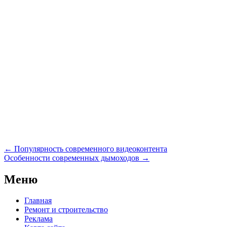
Навигация
←
Популярность современного видеоконтента
по
Особенности современных дымоходов
→
записям
Меню
Главная
Ремонт и строительство
Реклама