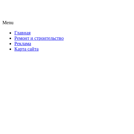
Новая формула ремонта!
Menu
Skip
Главная
to
Ремонт и строительство
content
Реклама
Карта сайта