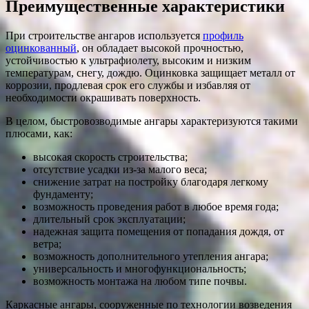
Преимущественные характеристики
При строительстве ангаров используется
профиль
оцинкованный
, он обладает высокой прочностью,
устойчивостью к ультрафиолету, высоким и низким
температурам, снегу, дождю. Оцинковка защищает металл от
коррозии, продлевая срок его службы и избавляя от
необходимости окрашивать поверхность.
В целом, быстровозводимые ангары характеризуются такими
плюсами, как:
высокая скорость строительства;
отсутствие усадки из-за малого веса;
снижение затрат на постройку благодаря легкому
фундаменту;
возможность проведения работ в любое время года;
длительный срок эксплуатации;
надежная защита помещения от попадания дождя, от
ветра;
возможность дополнительного утепления ангара;
универсальность и многофункциональность;
возможность монтажа на любом типе почвы.
Каркасные ангары, сооруженные по технологии возведения