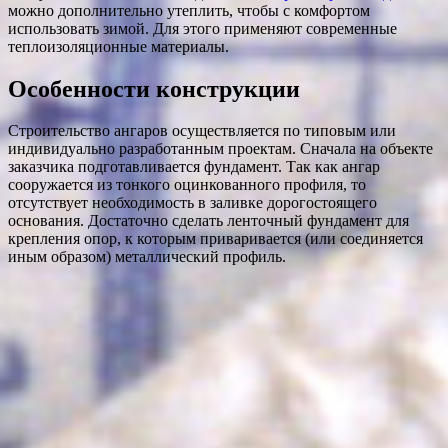
можно дополнительно утеплить, чтобы с комфортом
использовать зимой. Для этого применяют современные
теплоизоляционные материалы.
Особенности конструкции
Строительство ангаров осуществляется по типовым или
индивидуально разработанным проектам. Сначала на объекте
заказчика подготавливается фундамент. Так как ангар
сооружается из тонкого оцинкованного профиля, то
отсутствует необходимость в заливке дорогостоящего
основания. Достаточно сделать ленточный фундамент для
крепления опор, к которым приваривается (или соединяется
иным образом) металлический профиль.