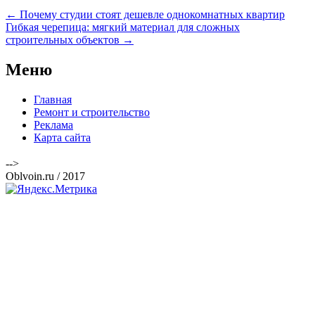
Навигация
←
Почему студии стоят дешевле однокомнатных квартир
по
Гибкая черепица: мягкий материал для сложных
записям
строительных объектов
→
Меню
Главная
Ремонт и строительство
Реклама
Карта сайта
-->
Oblvoin.ru / 2017