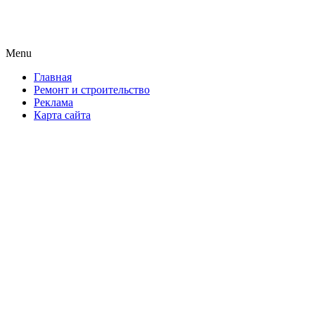
Новая формула ремонта!
Menu
Skip
Главная
to
Ремонт и строительство
content
Реклама
Карта сайта