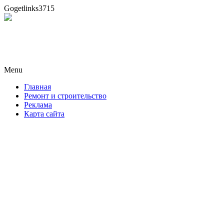
Gogetlinks3715
Новая формула ремонта!
Menu
Skip
Главная
to
Ремонт и строительство
content
Реклама
Карта сайта