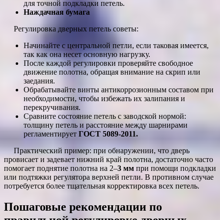
для точной подкладки петель.
Наждачная бумага
Регулировка дверных петель советы:
Начинайте с центральной петли, если таковая имеется,
так как она несет основную нагрузку.
После каждой регулировки проверяйте свободное
движение полотна, обращая внимание на скрип или
заедания.
Обрабатывайте винты антикоррозионным составом при
необходимости, чтобы избежать их залипания и
перекручивания.
Сравните состояние петель с заводской нормой:
толщину петель и расстояние между шарнирами
регламентирует
ГОСТ 5089-2011.
Практический пример: при обнаружении, что дверь
провисает и задевает нижний край полотна, достаточно часто
помогает поднятие полотна на 2–
3 мм
при помощи подкладки
или подтяжки регулятора верхней петли. В противном случае
потребуется более тщательная корректировка всех петель.
Пошаговые рекомендации по
правильной регулировке дверных