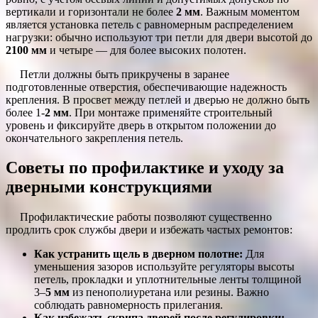
вертикали и горизонтали не более
2 мм
. Важным моментом
является установка петель с равномерным распределением
нагрузки: обычно используют три петли для двери высотой до
2100 мм
и четыре — для более высоких полотен.
Петли должны быть прикручены в заранее
подготовленные отверстия, обеспечивающие надежность
крепления. В просвет между петлей и дверью не должно быть
более 1-
2 мм
. При монтаже применяйте строительный
уровень и фиксируйте дверь в открытом положении до
окончательного закрепления петель.
Советы по профилактике и уходу за
дверными конструкциями
Профилактические работы позволяют существенно
продлить срок службы двери и избежать частых ремонтов:
Как устранить щель в дверном полотне:
Для
уменьшения зазоров используйте регуляторы высоты
петель, прокладки и уплотнительные ленты толщиной
3–
5 мм
из пенополиуретана или резины. Важно
соблюдать равномерность прилегания.
Как избежать скрипа дверей после регулировки: