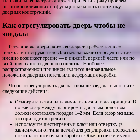
Неправильная настройка может привести к ряду проблем,
негативно влияющих на функциональность и эстетику
дверных конструкций.
Как отрегулировать дверь чтобы не
заедала
Регулировка двери, которая заедает, требует точного
подхода и инструментов. Для начала важно определить, где
именно возникает трение — в нижней, верхней части или по
всей поверхности дверного полотна. Наиболее
распространенной причиной является неправильное
положение дверных петель или деформация коробки.
Чтобы отрегулировать дверь чтобы не заедала, выполните
следующие действия:
Осмотрите петли на наличие износа или деформации. В
норме зазор между шарниром и дверным полотном
должен составлять порядка 1–
2 мм
. Если зазор меньше,
это приводит к трению.
Используйте шестигранный ключ или отвертку (в
зависимости от типа петли) для регулировки положения
полотна относительно коробки. Обычно петли имеют