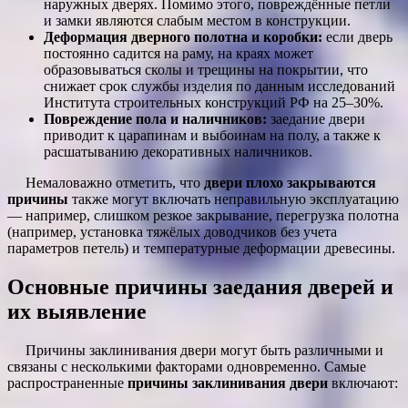
наружных дверях. Помимо этого, повреждённые петли
и замки являются слабым местом в конструкции.
Деформация дверного полотна и коробки:
если дверь
постоянно садится на раму, на краях может
образовываться сколы и трещины на покрытии, что
снижает срок службы изделия по данным исследований
Института строительных конструкций РФ на 25–30%.
Повреждение пола и наличников:
заедание двери
приводит к царапинам и выбоинам на полу, а также к
расшатыванию декоративных наличников.
Немаловажно отметить, что
двери плохо закрываются
причины
также могут включать неправильную эксплуатацию
— например, слишком резкое закрывание, перегрузка полотна
(например, установка тяжёлых доводчиков без учета
параметров петель) и температурные деформации древесины.
Основные причины заедания дверей и
их выявление
Причины заклинивания двери могут быть различными и
связаны с несколькими факторами одновременно. Самые
распространенные
причины заклинивания двери
включают: