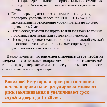
винты для вертикального и горизонтального смещения
в пределах 3–
5 мм
, что позволяет точно подогнать
дверь.
Если дверь заедает при закрытии только в углах,
проверьте уровень навеса: по
ГОСТ 31173-2003
,
максимальный отклонение уровня петель не должно
превышать
2 мм
.
При необходимости подкрутите или подложите тонкие
прокладки под петли для устранения перекоса.
После регулировки смажьте петли специальной смазкой
на основе литола или силиконовым спреем для
уменьшения трения и скрипа.
Важно помнить, что
как отрегулировать дверь чтобы не
заедала
— это не только вопрос механики, но и технической
точности, ведь перекос или излишнее усилие может привести
к быстрому износу фурнитуры.
Регулярная проверка состояния
Внимание!
петель и правильная регулировка снижают
риск заклинивания и увеличивают срок
службы двери до 15-20 лет.