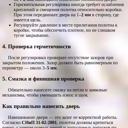
Горизонтальная регулировка иногда требует ослабления
креплений и смещения полотна относительно коробки.
При этом передвиньте дверь на 1–
2 мм
в сторону, где
имеется щель.
Регулируйте давление в месте прилегания полотна к
коробке, чтобы обеспечить плотное, но не слишком
тугое закрывание.
4. Проверка герметичности
После регулировки проверьте отсутствие зазоров при
закрытом положении. Зазор должен быть равномерным по
периметру — около 3–
5 мм
.
5. Смазка и финишная проверка
Обязательно нанесите смазку на петли и замковые
механизмы, чтобы уменьшить износ и шум.
Как правильно навесить дверь
Навешивание двери — это залог ее корректной работы.
Согласно
СНиП 31-02-2001
, полотна должны крепиться
ровно, с учетом осевых линий и допустимых допусков по