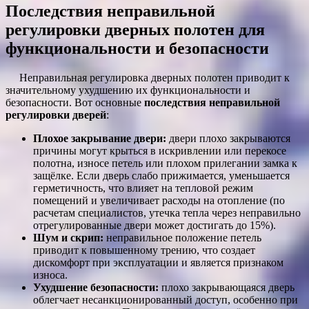
Последствия неправильной
регулировки дверных полотен для
функциональности и безопасности
Неправильная регулировка дверных полотен приводит к
значительному ухудшению их функциональности и
безопасности. Вот основные
последствия неправильной
регулировки дверей
:
Плохое закрывание двери:
двери плохо закрываются
причины могут крыться в искривлении или перекосе
полотна, износе петель или плохом прилегании замка к
защёлке. Если дверь слабо прижимается, уменьшается
герметичность, что влияет на тепловой режим
помещений и увеличивает расходы на отопление (по
расчетам специалистов, утечка тепла через неправильно
отрегулированные двери может достигать до 15%).
Шум и скрип:
неправильное положение петель
приводит к повышенному трению, что создает
дискомфорт при эксплуатации и является признаком
износа.
Ухудшение безопасности:
плохо закрывающаяся дверь
облегчает несанкционированный доступ, особенно при