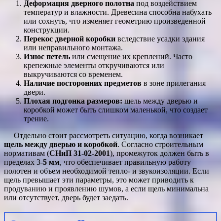
Деформация дверного полотна
под воздействием
температур и влажности. Древесина способна набухать
или сохнуть, что изменяет геометрию произведенной
конструкции.
Перекос дверной коробки
вследствие усадки здания
или неправильного монтажа.
Износ петель
или смещение их креплений. Часто
крепежные элементы откручиваются или
выкручиваются со временем.
Наличие посторонних предметов
в зоне прилегания
двери.
Плохая подгонка размеров:
щель между дверью и
коробкой может быть слишком маленькой, что создает
трение.
Отдельно стоит рассмотреть ситуацию, когда возникает
щель между дверью и коробкой
. Согласно строительным
нормативам (
СНиП 31-02-2001
), промежуток должен быть в
пределах 3-
5 мм
, что обеспечивает правильную работу
полотен и объем необходимой тепло- и звукоизоляции. Если
щель превышает эти параметры, это может приводить к
продуванию и проявлению шумов, а если щель минимальна
или отсутствует, дверь будет заедать.