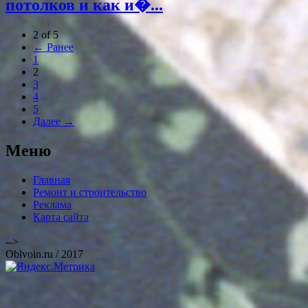
потолков и как и�...
2 of 5
← Ранее
1
2
3
4
5
Далее →
Меню
Главная
Ремонт и строительство
Реклама
Карта сайта
-->
Oblvoin.ru / 2017