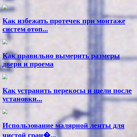
Как избежать протечек при монтаже
систем отоп...
Как правильно вымерить размеры
двери и проема
Как устранить перекосы и щели после
установки...
Использование малярной ленты для
чистой гран�...