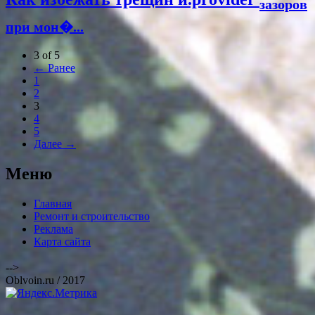
зазоров
при мон�...
3 of 5
← Ранее
1
2
3
4
5
Далее →
Меню
Главная
Ремонт и строительство
Реклама
Карта сайта
-->
Oblvoin.ru / 2017