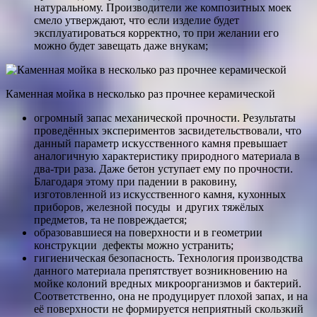
натуральному. Производители же композитных моек
смело утверждают, что если изделие будет
эксплуатироваться корректно, то при желании его
можно будет завещать даже внукам;
Каменная мойка в несколько раз прочнее керамической
огромный запас механической прочности. Результаты
проведённых экспериментов засвидетельствовали, что
данный параметр искусственного камня превышает
аналогичную характеристику природного материала в
два-три раза. Даже бетон уступает ему по прочности.
Благодаря этому при падении в раковину,
изготовленной из искусственного камня, кухонных
приборов, железной посуды и других тяжёлых
предметов, та не повреждается;
образовавшиеся на поверхности и в геометрии
конструкции дефекты можно устранить;
гигиеническая безопасность. Технология производства
данного материала препятствует возникновению на
мойке колоний вредных микроорганизмов и бактерий.
Соответственно, она не продуцирует плохой запах, и на
её поверхности не формируется неприятный скользкий