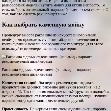
находиться на одной лини. В целом именно из-за
разнообразия моделей купить мойку для кухни непросто. То
есть, выбрать оптимальный вариант бывает весьма сложно. О
том, как это сделать речь пойдёт ниже.
Как выбрать каменную мойку
Процедуру выбора раковины из искусственного камня
необходимо проводить с учётом габаритов помещения и
конфигурации мебельного кухонного гарнитура. Для этого
используйте нижеперечисленные критерии.
Раковина с двумя отделениями (чашами) — вариант,
рекомендуемый дизайнерами
Количество секций
. Эксперты рекомендуют отдавать
предпочтение двойной раковине для кухни (состоит из 2
отделений). Так станет возможным мытьё фруктов и овощей в
ячейке, свободной от накопившейся грязной посуды. Лучший
вариант, когда одна чаша вместительнее другой.
Практичность
. На чёрном глянцевом изделии очень хорошо