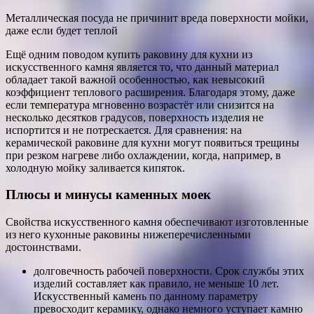
Металлическая посуда не причинит вреда поверхности мойки,
даже если будет теплой
Ещё одним поводом купить раковину для кухни из
искусственного камня является то, что данный материал
обладает такой важной особенностью, как невысокий
коэффициент теплового расширения. Благодаря этому, даже
если температура мгновенно возрастёт или снизится на
несколько десятков градусов, поверхность изделия не
испортится и не потрескается. Для сравнения: на
керамической раковине для кухни могут появиться трещины
при резком нагреве либо охлаждении, когда, например, в
холодную мойку заливается кипяток.
Плюсы и минусы каменных моек
Свойства искусственного камня обеспечивают изготовленные
из него кухонные раковины нижеперечисленными
достоинствами.
долговечность рабочей поверхности. Срок службы этих
изделий составляет как правило, не меньше 10 лет.
Искусственный камень по данному параметру
превосходит керамику, однако немного уступает камню