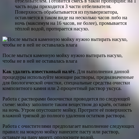
отбеливателем. Готовится смесь в такой пропорции: на 1
часть воды приходится 3 части отбеливателя.
Поверхность обрабатывается из пульверизатора,
оставляется в таком виде на несколько часов либо на
ночь (максимум на 16 часов, не более), промывается
тёплой водой, протирается насухо.
После мыться каменную мойку нужно вытирать насухо,
чтобы не в ней не оставалась влага
Как удалить известковый налёт.
Для выполнения данной
процедуры используйте моющие растворы, предназначенные
для биологической очистки, специальные средства очистки
композитного камня или 2-процентный раствор уксуса.
Работа с растворами биоочистки проводится по следующей
схеме: мойку заполните таким веществом до краёв, оставьте
на ночь. Утром опустошите мойку. Протрите её поверхность
влажной тряпкой до полного удаления остатков раствора.
Работа с очистителями предполагает выполнение следующих
правил: на мокрую мойку нанесите пасту или раствор,
оставьте на пару минут, ополосните водой.