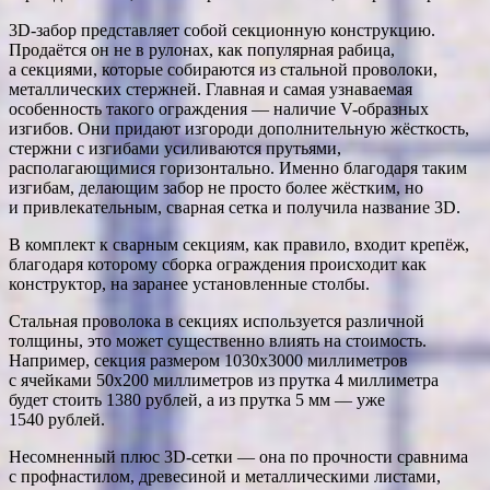
3D-забор представляет собой секционную конструкцию.
Продаётся он не в рулонах, как популярная рабица,
а секциями, которые собираются из стальной проволоки,
металлических стержней. Главная и самая узнаваемая
особенность такого ограждения — наличие V-образных
изгибов. Они придают изгороди дополнительную жёсткость,
стержни с изгибами усиливаются прутьями,
располагающимися горизонтально. Именно благодаря таким
изгибам, делающим забор не просто более жёстким, но
и привлекательным, сварная сетка и получила название 3D.
В комплект к сварным секциям, как правило, входит крепёж,
благодаря которому сборка ограждения происходит как
конструктор, на заранее установленные столбы.
Стальная проволока в секциях используется различной
толщины, это может существенно влиять на стоимость.
Например, секция размером 1030х3000 миллиметров
с ячейками 50х200 миллиметров из прутка 4 миллиметра
будет стоить 1380 рублей, а из прутка 5 мм — уже
1540 рублей.
Несомненный плюс 3D-сетки — она по прочности сравнима
с профнастилом, древесиной и металлическими листами,