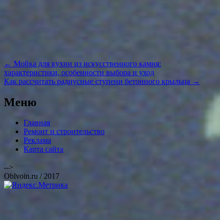
Навигация
←
Мойка для кухни из искусственного камня:
по
характеристики, особенности выбора и уход
записям
Как рассчитать радиусные ступени бетонного крыльца
→
Меню
Главная
Ремонт и строительство
Реклама
Карта сайта
-->
Oblvoin.ru / 2017