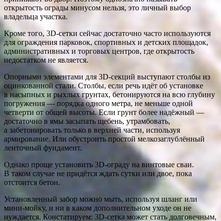
открытость ограды минусом нельзя, это личный выбор
владельца участка.
Кроме того, 3D-сетки сейчас достаточно часто используются
для ограждения парковок, спортивных и детских площадок,
административных и торговых центров, где открытость
недостатком не является.
Опорными элементами для 3D-секций выступают столбы из
оцинкованной стали. Столбы, если речь идёт об установке
в насыпных и рыхлых грунтах, бетонируются на всю глубину
погружения — порядка одного метра, не меньше одной
четверти от общей высоты. Если грунт более надёжный —
достаточно в ямы засыпать щебень, утрамбовать,
а забетонировать только в верхней части, используя
армирование. Или обустроить простой мелкозаглублённый
ленточный фундамент.
Однако проще установить 3D-ограду на винтовые сваи.
В таком случае не придётся ждать сутки или двое, пока
отстоится бетон.
Установленный забор можно мыть, используя шланг или
мини-мойку, и ни в каком дополнительном уходе он не
нуждается. Констатируем: 3D-сетка может стать долговечным,