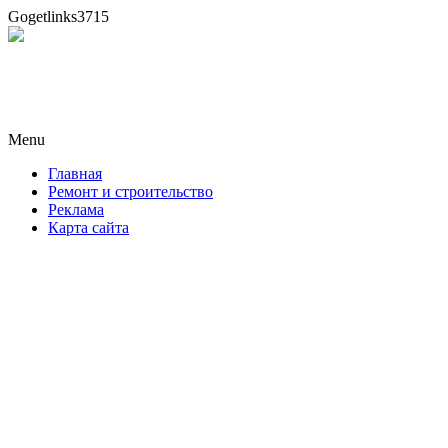
Gogetlinks3715
Новая формула ремонта!
Menu
Skip
Главная
to
Ремонт и строительство
content
Реклама
Карта сайта