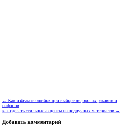
Навигация
←
Как избежать ошибок при выборе недорогих раковин и
по
сифонов
записям
как сделать стильные акценты из подручных материалов
→
Добавить комментарий