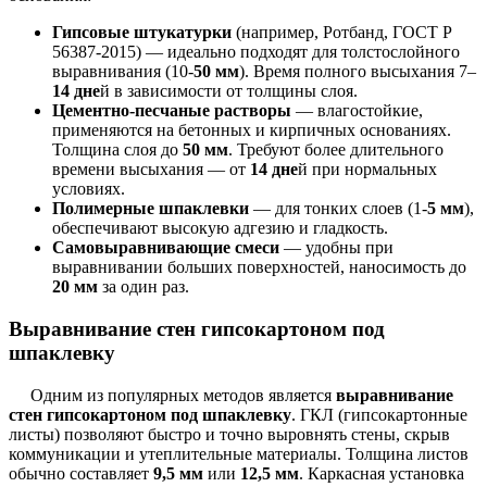
Гипсовые штукатурки
(например, Ротбанд, ГОСТ Р
56387-2015) — идеально подходят для толстослойного
выравнивания (10-
50 мм
). Время полного высыхания 7–
14 дне
й в зависимости от толщины слоя.
Цементно-песчаные растворы
— влагостойкие,
применяются на бетонных и кирпичных основаниях.
Толщина слоя до
50 мм
. Требуют более длительного
времени высыхания — от
14 дне
й при нормальных
условиях.
Полимерные шпаклевки
— для тонких слоев (1-
5 мм
),
обеспечивают высокую адгезию и гладкость.
Самовыравнивающие смеси
— удобны при
выравнивании больших поверхностей, наносимость до
20 мм
за один раз.
Выравнивание стен гипсокартоном под
шпаклевку
Одним из популярных методов является
выравнивание
стен гипсокартоном под шпаклевку
. ГКЛ (гипсокартонные
листы) позволяют быстро и точно выровнять стены, скрыв
коммуникации и утеплительные материалы. Толщина листов
обычно составляет
9,5 мм
или
12,5 мм
. Каркасная установка