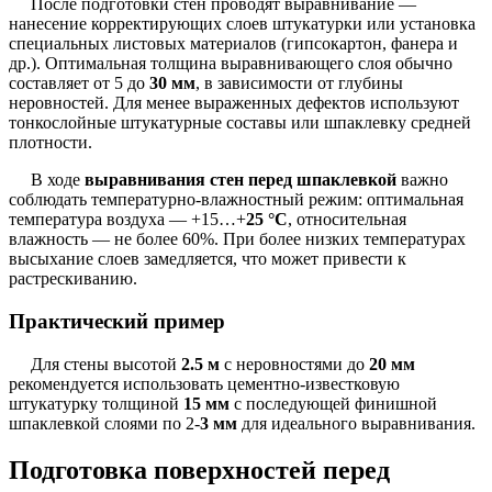
После подготовки стен проводят выравнивание —
нанесение корректирующих слоев штукатурки или установка
специальных листовых материалов (гипсокартон, фанера и
др.). Оптимальная толщина выравнивающего слоя обычно
составляет от 5 до
30 мм
, в зависимости от глубины
неровностей. Для менее выраженных дефектов используют
тонкослойные штукатурные составы или шпаклевку средней
плотности.
В ходе
выравнивания стен перед шпаклевкой
важно
соблюдать температурно-влажностный режим: оптимальная
температура воздуха — +15…+
25 °C
, относительная
влажность — не более 60%. При более низких температурах
высыхание слоев замедляется, что может привести к
растрескиванию.
Практический пример
Для стены высотой
2.5 м
с неровностями до
20 мм
рекомендуется использовать цементно-известковую
штукатурку толщиной
15 мм
с последующей финишной
шпаклевкой слоями по 2-
3 мм
для идеального выравнивания.
Подготовка поверхностей перед