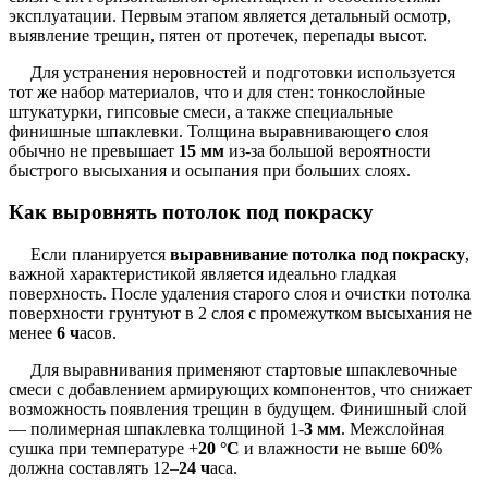
эксплуатации. Первым этапом является детальный осмотр,
выявление трещин, пятен от протечек, перепады высот.
Для устранения неровностей и подготовки используется
тот же набор материалов, что и для стен: тонкослойные
штукатурки, гипсовые смеси, а также специальные
финишные шпаклевки. Толщина выравнивающего слоя
обычно не превышает
15 мм
из-за большой вероятности
быстрого высыхания и осыпания при больших слоях.
Как выровнять потолок под покраску
Если планируется
выравнивание потолка под покраску
,
важной характеристикой является идеально гладкая
поверхность. После удаления старого слоя и очистки потолка
поверхности грунтуют в 2 слоя с промежутком высыхания не
менее
6 ч
асов.
Для выравнивания применяют стартовые шпаклевочные
смеси с добавлением армирующих компонентов, что снижает
возможность появления трещин в будущем. Финишный слой
— полимерная шпаклевка толщиной 1-
3 мм
. Межслойная
сушка при температуре +
20 °C
и влажности не выше 60%
должна составлять 12–
24 ч
аса.