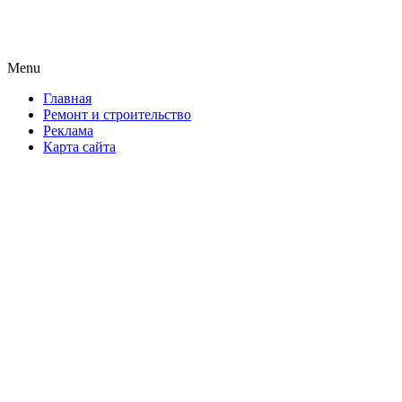
Новая формула ремонта!
Menu
Skip
Главная
to
Ремонт и строительство
content
Реклама
Карта сайта