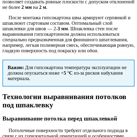
позволяет создавать ровные плоскости с допуском отклонений
не более
2 мм
на
2 м
.
После монтажа гипсокартона швы армируют серпянкой и
шпаклюют стартовым составом. Оптимальный слой
шпаклевки для швов — 2-
3 мм
. Шпаклевка стен после
выравнивания гипсокартонном должна использоваться
специально предназначенная для финишного шпатлевания,
например, легкая полимерная смесь, обеспечивающая ровную,
гладкую поверхность под покраску или обои.
Важно:
Для гипсокартона температура эксплуатации не
должна опускаться ниже +
5 °C
из-за рисков набухания
материала.
Технологии выравнивания потолков
под шпаклевку
Выравнивание потолка перед шпаклевкой
Потолочные поверхности требуют отдельного подхода в
связи с их горизонтальной ориентацией и особенностями