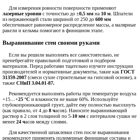
Для измерения ровности поверхности применяют
лазерные уровни
с точностью до ±
0,5 мм
на
10 м
. Шпатели
из нержавеющей стали шириной от 250 до
600 мм
обеспечивают равномерное распределение массы, а малярные
ракели и кельмы помогают в финишном этапе.
Выравнивание стен своими руками
Если вы решили выполнять все самостоятельно, не
пренебрегайте правильной подготовкой и подбором
материалов. Перед работами тщательно изучите инструкции
производителей и нормативные документы, такие как
ГОСТ
31359-2007
(смеси сухие строительные на гипсовой основе), а
также
СНиП 3.04.01-87.
Рекомендуется выполнять работы при температуре воздуха
+15…+
25 °C
и влажности не выше 60%. Используйте
глубокопроникающий грунт, дайте ему полностью высохнуть
(как правило, от 4 до
8 ч
асов). Наносите выравнивающий
раствор в 2 слоя толщиной по 5-
10 мм
с интервалом сушки не
менее
24 ч
асов между слоями.
Для качественной шпаклевки стен после выравнивания
рекомендуют применять полимерные финишные составы и